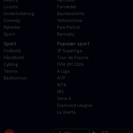
Reality
Bachelor
Livsstil
Forræder
Underholdning
Bachelorette
Comedy
Yellowstone
Nyheder
Paw Patrol
Sport
Barnaby
Sport
Populær sport
Fodbold
3F Superliga
Håndbold
Tour de France
Cykling
FIFA VM 2026
Tennis
A Liga
Badminton
ATP
WTA
NFL
Serie A
Diamond League
La Vuelta