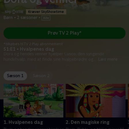
Kræver SkyShowtime
Børn
•
2 sæsoner
•
Prøv TV 2 Play*
*tilkøbes til TV 2 Play abonnement
S1:E1 • Hvalpenes dag
Dora og hendes venner hjælper Cusco, den syngende
hundehvalp, med at finde sine hvalpebrødre og
...
Læs mere
Sæson 1
Sæson 2
1. Hvalpenes dag
2. Den magiske ring