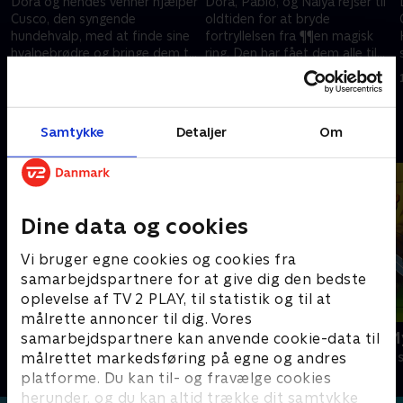
Dora og hendes venner hjælper
Dora, Pablo, og Naiya rejser til
Cusco, den syngende
oldtiden for at bryde
hundehvalp, med at finde sine
fortryllelsen fra ¶¶en magisk
hvalpebrødre og bringe dem til
ring. Den har fået dem alle til
den store adoptionsdag for
at skrumpe.
1. juli 2021 • 22 min
1. juli 2021 • 22 min
hunde.
Samtykke
Detaljer
Om
Andre så også
Dine data og cookies
Vi bruger egne cookies og cookies fra
samarbejdspartnere for at give dig den bedste
oplevelse af TV 2 PLAY, til statistik og til at
målrette annoncer til dig. Vores
Miraculous
Magnus & M
samarbejdspartnere kan anvende cookie-data til
målrettet markedsføring på egne og andres
Børneserier • 3 sæsoner
Børneserier • 1
platforme. Du kan til- og fravælge cookies
herunder, og du kan altid trække dit samtykke