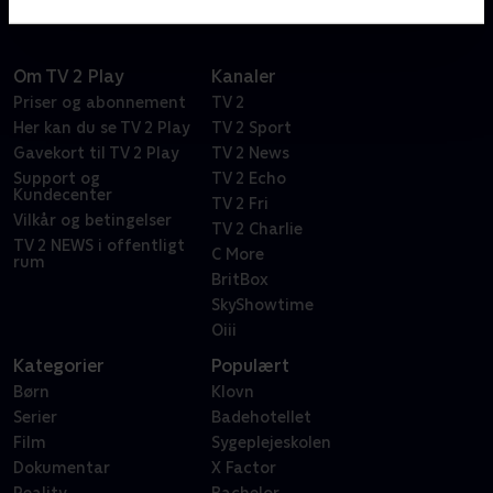
Om TV 2 Play
Kanaler
Priser og abonnement
TV 2
Her kan du se TV 2 Play
TV 2 Sport
Gavekort til TV 2 Play
TV 2 News
Support og
TV 2 Echo
Kundecenter
TV 2 Fri
Vilkår og betingelser
TV 2 Charlie
TV 2 NEWS i offentligt
C More
rum
BritBox
SkyShowtime
Oiii
Kategorier
Populært
Børn
Klovn
Serier
Badehotellet
Film
Sygeplejeskolen
Dokumentar
X Factor