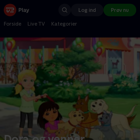
Log ind
Prøv nu
Forside
Live TV
Kategorier
Dora og venner