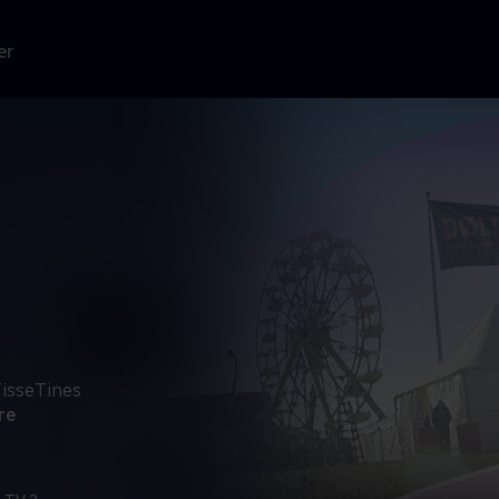
er
TisseTines
re