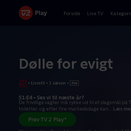
Forside
Live TV
Kategori
Dølle for evigt
•
Livsstil
•
1 sæson
•
S1:E4 • Ses vi til næste år?
De frivillige vagter må rykke ud til et slagsmål på 
toiletter, og efter fire markedsdage kan
...
Læs me
Prøv TV 2 Play*