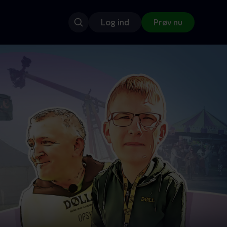
Log ind
Prøv nu