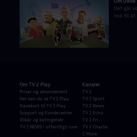
Om Dølle 
Det går u
nok til, 
Om TV 2 Play
Kanaler
Priser og abonnement
TV 2
Her kan du se TV 2 Play
TV 2 Sport
Gavekort til TV 2 Play
TV 2 News
Support og Kundecenter
TV 2 Echo
Vilkår og betingelser
TV 2 Fri
TV 2 NEWS i offentligt rum
TV 2 Charlie
C More