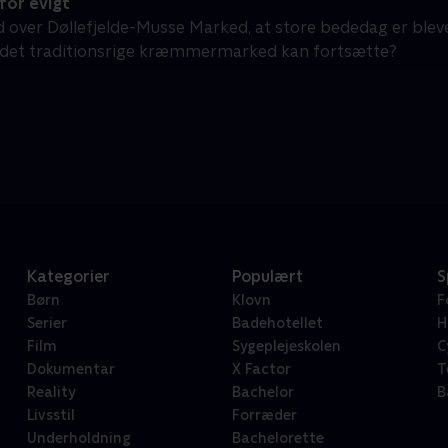
for evigt
d over Døllefjelde-Musse Marked, at store bededag er blev
at det traditionsrige kræmmermarked kan fortsætte?
Kategorier
Populært
S
Børn
Klovn
F
Serier
Badehotellet
H
Film
Sygeplejeskolen
C
Dokumentar
X Factor
T
Reality
Bachelor
B
Livsstil
Forræder
Underholdning
Bachelorette