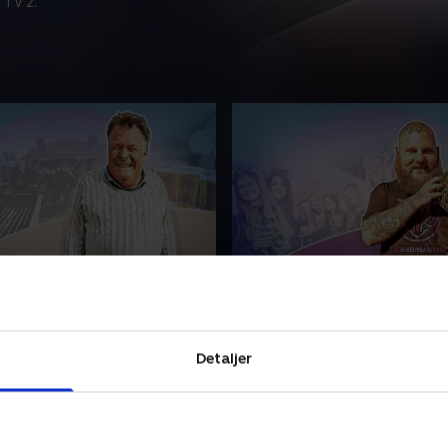
 TV 2.
tore dag
3. Skybrud og våd dame
ede kræmmer Jan er
Et skybrud har ødelagt Døll
or fredagen plejer at være
parkeringsplads, så nu skal 
ørste dag - men det starter
arbejdes hurtigt. TisseTine 
Detaljer
 ud
over toiletterne under den
legendariske damefrokost.
ber 2024 • 29 min
27. september 2024 • 25 min