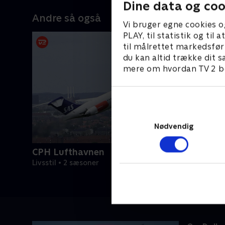
Dine data og coo
Andre så også
Vi bruger egne cookies o
PLAY, til statistik og ti
til målrettet markedsfør
du kan altid trække dit s
mere om hvordan TV 2 be
Nødvendig
CPH Lufthavnen
Livsstil • 2 sæsoner