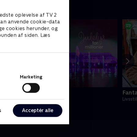
edste oplevelse af TV 2
e kan anvende cookie-data
ge cookies herunder, og
 bunden af siden. Læs
Marketing
ulelys for millioner
Fanta
022 • Livsstil • 46 min
Livssti
s
Acceptér alle