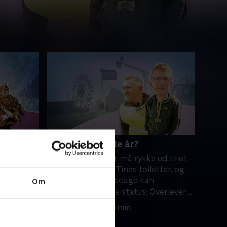
fest
4. Ses vi til næste år?
es
De frivillige vagter må rykke ud til et
der
slagsmål på TisseTines toiletter, og
vogter
efter fire markedsdage kan
Om
Formand-Per gøre status: Overlever
Dølle?.
4. oktober 2024 • 25 min