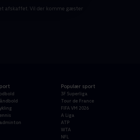
et afskaffet. Vil der komme gæster
port
Populær sport
odbold
3F Superliga
åndbold
Tour de France
ykling
FIFA VM 2026
ennis
A Liga
adminton
ATP
WTA
NFL