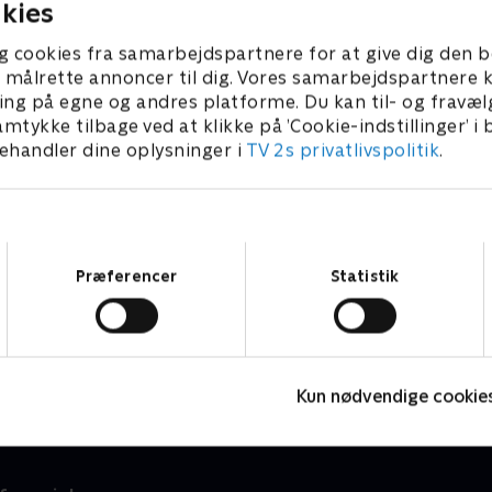
kies
g cookies fra samarbejdspartnere for at give dig den b
l at målrette annoncer til dig. Vores samarbejdspartner
ing på egne og andres platforme. Du kan til- og fravæl
amtykke tilbage ved at klikke på ’Cookie-indstillinger’ i
handler dine oplysninger i
TV 2s privatlivspolitik
.
Samtykkevalg
Præferencer
Statistik
Loppe Deluxe
J
Livsstil • 5 sæsoner
2
Kun nødvendige cookie