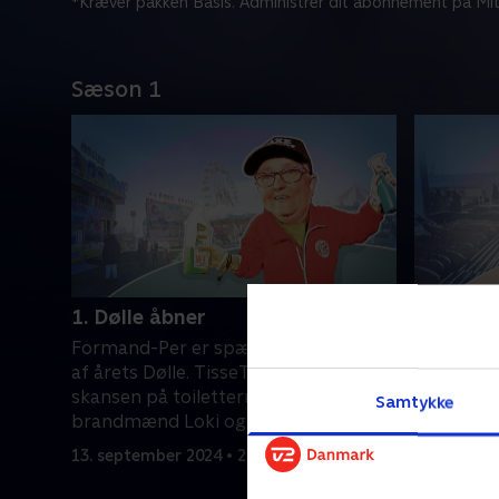
*Kræver pakken Basis. Administrer dit abonnement på Mit
Sæson 1
1. Dølle åbner
2. Den s
Formand-Per er spændt på åbningen
Den garv
af årets Dølle. TisseTine holder
spændt, f
skansen på toiletterne. De frivillige
Dølles st
Samtykke
brandmænd Loki og Lisbeth sikrer, at
ikke godt
pladsen er klar
13. september 2024 • 28 min
20. septem