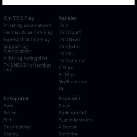
Om TV 2 Play
Kanaler
Priser og abonnement
TV 2
Her kan du se TV 2 Play
TV 2 Sport
Gavekort til TV 2 Play
TV 2 News
Support og
TV 2 Echo
Kundecenter
TV 2 Fri
Vilkår og betingelser
TV 2 Charlie
TV 2 NEWS i offentligt
C More
rum
BritBox
SkyShowtime
Oiii
Kategorier
Populært
Børn
Klovn
Serier
Badehotellet
Film
Sygeplejeskolen
Dokumentar
X Factor
Reality
Bachelor