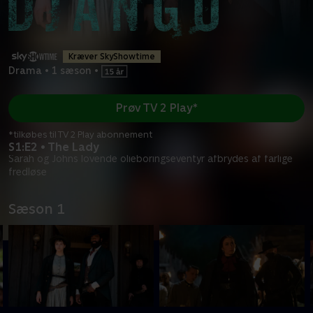
Kræver SkyShowtime
Drama
•
1 sæson
•
Prøv TV 2 Play*
*tilkøbes til TV 2 Play abonnement
S1:E2 • The Lady
Sarah og Johns lovende olieboringseventyr afbrydes af farlige
fredløse
Sæson 1