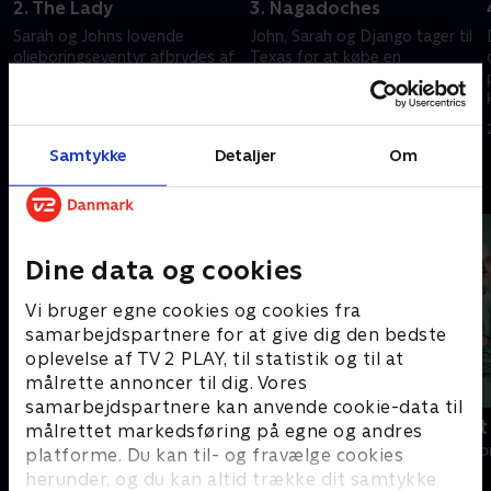
2. The Lady
3. Nagadoches
Sarah og Johns lovende
John, Sarah og Django tager til
olieboringseventyr afbrydes af
Texas for at købe en
farlige fredløse
boreplatform og står over for
Elizabeth for anden gang
10. juli 2023 • 48 min
17. juli 2023 • 52 min
Samtykke
Detaljer
Om
Andre så også
Dine data og cookies
Vi bruger egne cookies og cookies fra
samarbejdspartnere for at give dig den bedste
oplevelse af TV 2 PLAY, til statistik og til at
målrette annoncer til dig. Vores
samarbejdspartnere kan anvende cookie-data til
Happy fucking Pride
Fake Patient
målrettet markedsføring på egne og andres
Drama • 1 sæsoner
Drama • 1 sæso
platforme. Du kan til- og fravælge cookies
herunder, og du kan altid trække dit samtykke