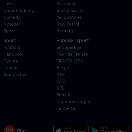
Livsstil
Forræder
Underholdning
Bachelorette
Comedy
Yellowstone
Nyheder
Paw Patrol
Sport
Barnaby
Sport
Populær sport
Fodbold
3F Superliga
Håndbold
Tour de France
Cykling
FIFA VM 2026
Tennis
A Liga
Badminton
ATP
WTA
NFL
Serie A
Diamond League
La Vuelta