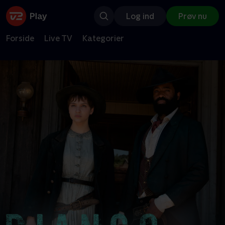
Log ind
Prøv nu
Forside
Live TV
Kategorier