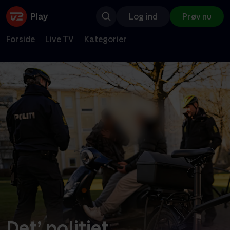
Log ind
Prøv nu
Forside
Live TV
Kategorier
Det’ politiet