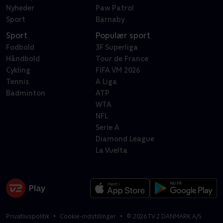
Nyheder
Paw Patrol
Sport
Barnaby
Sport
Populær sport
Fodbold
3F Superliga
Håndbold
Tour de France
Cykling
FIFA VM 2026
Tennis
A Liga
Badminton
ATP
WTA
NFL
Serie A
Diamond League
La Vuelta
Privatlivspolitik
Cookie-indstillinger
©
2026
TV 2 DANMARK A/S