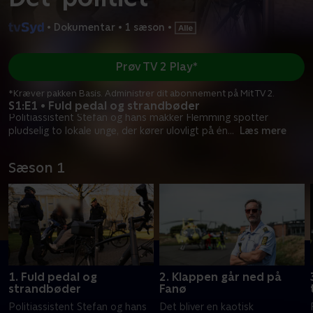
•
Dokumentar
•
1 sæson
•
Prøv TV 2 Play*
*Kræver pakken Basis. Administrer dit abonnement på Mit TV 2.
S1:E1 • Fuld pedal og strandbøder
Politiassistent Stefan og hans makker Flemming spotter
pludselig to lokale unge, der kører ulovligt på én
...
Læs mere
Sæson 1
1. Fuld pedal og
2. Klappen går ned på
strandbøder
Fanø
Politiassistent Stefan og hans
Det bliver en kaotisk