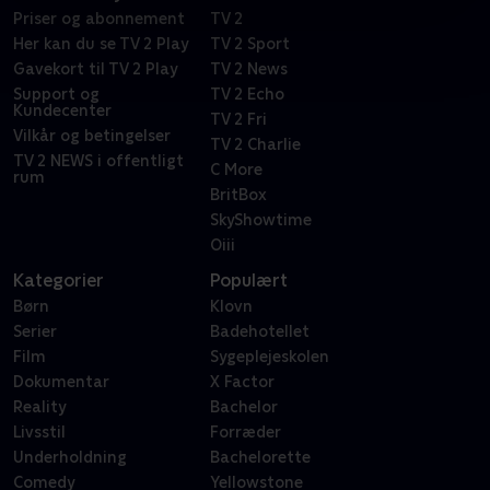
Priser og abonnement
TV 2
Her kan du se TV 2 Play
TV 2 Sport
Gavekort til TV 2 Play
TV 2 News
Support og
TV 2 Echo
Kundecenter
TV 2 Fri
Vilkår og betingelser
TV 2 Charlie
TV 2 NEWS i offentligt
C More
rum
BritBox
SkyShowtime
Oiii
Kategorier
Populært
Børn
Klovn
Serier
Badehotellet
Film
Sygeplejeskolen
Dokumentar
X Factor
Reality
Bachelor
Livsstil
Forræder
Underholdning
Bachelorette
Comedy
Yellowstone