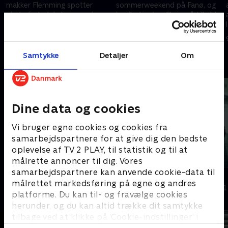
makker Flemming spotter
sommerweekend på Fanø, og
pludselig to lokale unge, der
landbetjenten Chris må tilkalde
kører ulovligt på én knallert. Og
en lægehelikopter, da færgen
så går den vilde politijagt - på
til fastlandet går i stykker midt
2. oktober 2023 • 10 min
2. oktober 2023 • 10 min
cykel.
i højsæsonen.
Samtykke
Detaljer
Om
Andre så også
Dine data og cookies
Vi bruger egne cookies og cookies fra
samarbejdspartnere for at give dig den bedste
oplevelse af TV 2 PLAY, til statistik og til at
målrette annoncer til dig. Vores
samarbejdspartnere kan anvende cookie-data til
Politiet tæt på
Razzia
målrettet markedsføring på egne og andres
Dokumentar • 3 sæsoner
Dokumentar • 1
platforme. Du kan til- og fravælge cookies
herunder, og du kan altid trække dit samtykke
tilbage ved at klikke på ’Cookie-indstillinger’ i
bunden af siden. Læs mere om hvordan TV 2