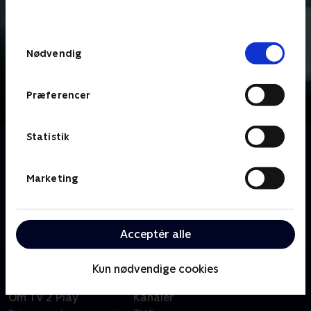
behandler dine oplysninger i
TV 2s privatlivspolitik
.
Samtykkevalg
Nødvendig
Præferencer
Statistik
Om Det brændte gods
I 2013 slog et lyn ned i Sparresholm Gods på
Sydsjælland og store dele af godset udbrændte. Det
Marketing
har taget ejeren Thomas Garth-Grüner 11 år at
genopbygge familiens gods. Vi har fulgt ham på den
lange rejse
Acceptér alle
Kun nødvendige cookies
Om TV 2 Play
Kanaler