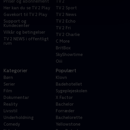
Priser og abonnement
TV 2
Her kan du se TV 2 Play
TV 2 Sport
Gavekort til TV 2 Play
TV 2 News
Support og
TV 2 Echo
Kundecenter
TV 2 Fri
Vilkår og betingelser
TV 2 Charlie
TV 2 NEWS i offentligt
C More
rum
BritBox
SkyShowtime
Oiii
Kategorier
Populært
Børn
Klovn
Serier
Badehotellet
Film
Sygeplejeskolen
Dokumentar
X Factor
Reality
Bachelor
Livsstil
Forræder
Underholdning
Bachelorette
Comedy
Yellowstone