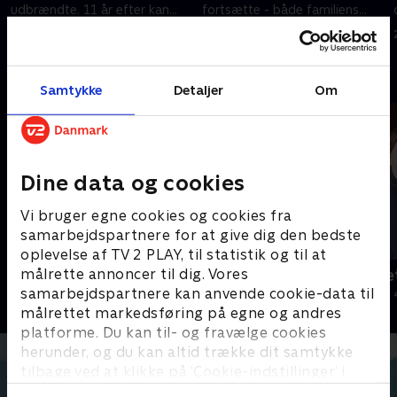
udbrændte. 11 år efter kan
fortsætte - både familiens
godsejeren igen flytte ind. Vi
historie, og historien om et
6. februar 2025 • 10 min
13. februar 2025 • 11 min
har fulgt ham siden branden
fredet gammelt dansk gods
Andre så også
Samtykke
Detaljer
Om
Dine data og cookies
Vi bruger egne cookies og cookies fra
samarbejdspartnere for at give dig den bedste
oplevelse af TV 2 PLAY, til statistik og til at
målrette annoncer til dig. Vores
Hofleverandørerne
Jul på slott
samarbejdspartnere kan anvende cookie-data til
Livsstil • 2 sæsoner
2020 • Livsstil •
målrettet markedsføring på egne og andres
platforme. Du kan til- og fravælge cookies
herunder, og du kan altid trække dit samtykke
tilbage ved at klikke på ’Cookie-indstillinger’ i
bunden af siden. Læs mere om hvordan TV 2