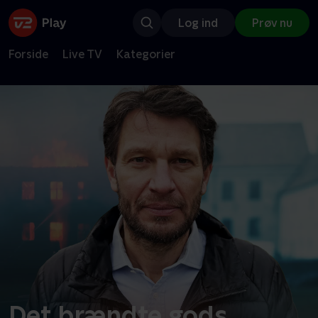
Log ind
Prøv nu
Forside
Live TV
Kategorier
Det brændte gods