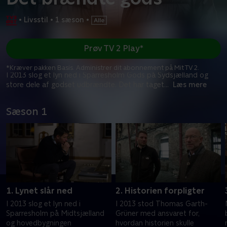
•
Livsstil
•
1 sæson
•
Prøv TV 2 Play*
*Kræver pakken Basis. Administrer dit abonnement på Mit TV 2.
I 2013 slog et lyn ned i Sparresholm Gods på Sydsjælland og
store dele af godset udbrændte. Det har taget
...
Læs mere
Sæson 1
1. Lynet slår ned
2. Historien forpligter
I 2013 slog et lyn ned i
I 2013 stod Thomas Garth-
Sparresholm på Midtsjælland
Grüner med ansvaret for,
og hovedbygningen
hvordan historien skulle