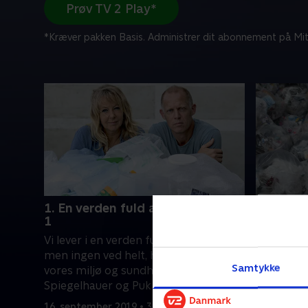
Prøv TV 2 Play*
*Kræver pakken Basis. Administrer dit abonnement på Mit
1. En verden fuld af plastik - del
2. En ver
1
2
Vi lever i en verden fuld af plastik,
Hvad ved 
men ingen ved helt, hvad det gør ved
plastik, 
Samtykke
vores miljø og sundhed. Morten
sundhedss
Spiegelhauer og Puk Elgård
miljømæs
undersøger, hvor meget plastik vi
på sigt? 
16. september 2019 • 30 min
18. septem