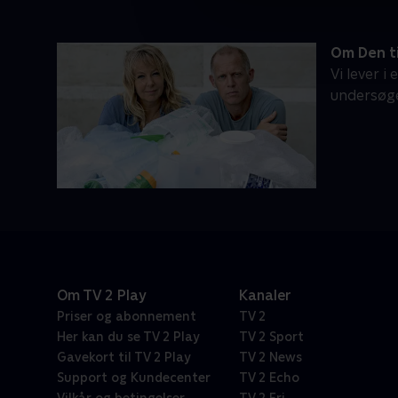
Om Den t
Vi lever i
undersøge
Om TV 2 Play
Kanaler
Priser og abonnement
TV 2
Her kan du se TV 2 Play
TV 2 Sport
Gavekort til TV 2 Play
TV 2 News
Support og Kundecenter
TV 2 Echo