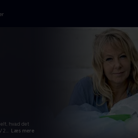
er
helt, hvad det
V 2
...
Læs mere