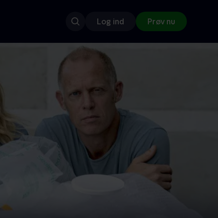
Log ind
Prøv nu