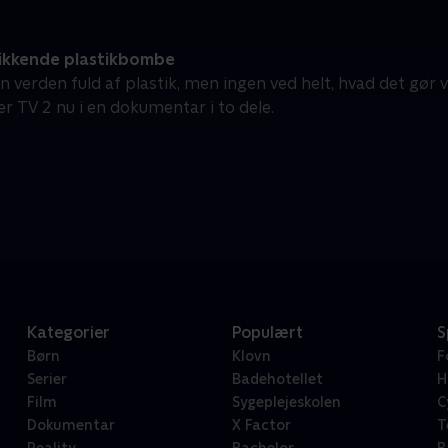
ikkende plastikbombe
 en verden fuld af plastik, men ingen ved helt, hvad det gør
r TV 2 nu i en dokumentar i to dele.
Kategorier
Populært
S
Børn
Klovn
F
Serier
Badehotellet
H
Film
Sygeplejeskolen
C
Dokumentar
X Factor
T