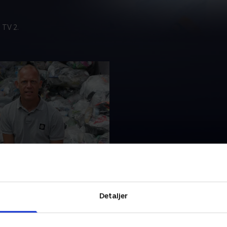
 TV 2.
den fuld af plastik - del
vi egentlig om alt den
vi omgiver os med? Er den
Detaljer
kadelig? Og hvilke
sige konsekvenser har den
Det undersøger Morten
ber 2019 • 30 min