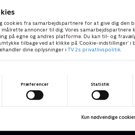
auer og Puk Elgård sammen
og Anders Kofoed. Morten
kies
å, om det er farligt at have
g cookies fra samarbejdspartnere for at give dig den b
t i kroppen, og han får også
l at målrette annoncer til dig. Vores samarbejdspartner
ver af luften, for måske
ing på egne og andres platforme. Du kan til- og fravæl
r sig mikroplast i den?
amtykke tilbage ved at klikke på ’Cookie-indstillinger’ i
øver at motivere unge
handler dine oplysninger i
TV 2s privatlivspolitik
.
 til at tage affære, og Puk
finde på alternative
il plastik.
Samtykkevalg
Præferencer
Statistik
Hvorfor drikker jeg?
O
Dokumentar • 1 sæsoner
D
Kun nødvendige cookie