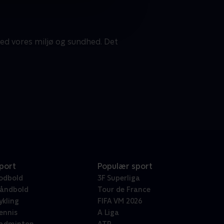
 ved vores miljø og sundhed. Det
port
Populær sport
odbold
3F Superliga
åndbold
Tour de France
ykling
FIFA VM 2026
ennis
A Liga