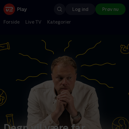
Log ind
Prøv nu
Forside
Live TV
Kategorier
Degn vil være far