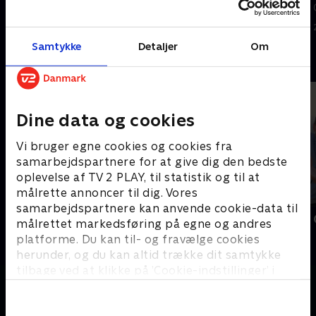
Degn dykker ned i temaet med
sædkvalitet. Men så sker der
afsæt i sin egen livsdrøm om
noget af et lykketræf. .
14. februar 2023 • 27 min
21. februar 2023 • 28 min
at blive far
Samtykke
Detaljer
Om
Andre så også
Dine data og cookies
Vi bruger egne cookies og cookies fra
samarbejdspartnere for at give dig den bedste
oplevelse af TV 2 PLAY, til statistik og til at
målrette annoncer til dig. Vores
samarbejdspartnere kan anvende cookie-data til
Alt det min far ikke har lært mig
Jeg vil være
målrettet markedsføring på egne og andres
Livsstil • 2 sæsoner
Livsstil
platforme. Du kan til- og fravælge cookies
herunder, og du kan altid trække dit samtykke
tilbage ved at klikke på ’Cookie-indstillinger’ i
bunden af siden. Læs mere om hvordan TV 2
behandler dine oplysninger i