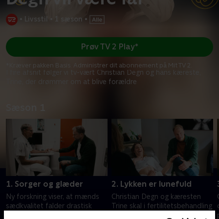
•
Livsstil
•
1 sæson
•
Prøv TV 2 Play*
*Kræver pakken Basis. Administrer dit abonnement på Mit TV 2.
I fire afsnit følger vi tv-vært Christian Degn og hans kæreste,
Trine, der drømmer om at blive forældre
Sæson 1
1. Sorger og glæder
2. Lykken er lunefuld
Ny forskning viser, at mænds
Christian Degn og kæresten
sædkvalitet falder drastisk
Trine skal i fertilitetsbehandling
med alderen. Tv-vært Christian
på grund af nedsat