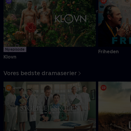
Danmarks pinligste makkerpar Frank og Casper navigerer livet
med tvivlsom succes
Mere info
Ny episode
Friheden
Klovn
Vores bedste dramaserier