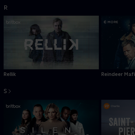
R
Rellik
Reindeer Maf
S