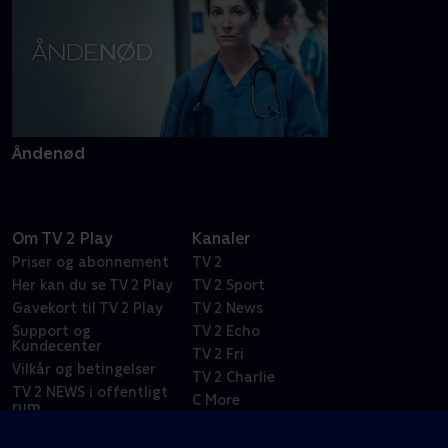
Åndenød
Om TV 2 Play
Kanaler
Priser og abonnement
TV 2
Her kan du se TV 2 Play
TV 2 Sport
Gavekort til TV 2 Play
TV 2 News
Support og
TV 2 Echo
Kundecenter
TV 2 Fri
Vilkår og betingelser
TV 2 Charlie
TV 2 NEWS i offentligt
C More
rum
BritBox
SkyShowtime