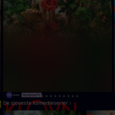
Ny episode
De sjoveste komedieserier