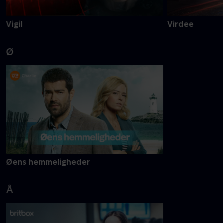
Vigil
Virdee
Ø
Øens hemmeligheder
Å