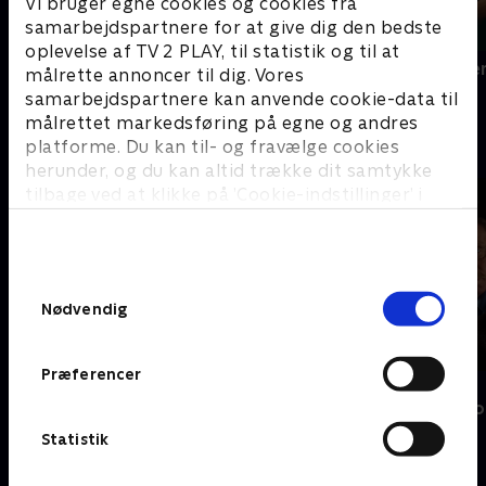
Vi bruger egne cookies og cookies fra
samarbejdspartnere for at give dig den bedste
oplevelse af TV 2 PLAY, til statistik og til at
Dear England
Den gode ste
målrette annoncer til dig. Vores
samarbejdspartnere kan anvende cookie-data til
målrettet markedsføring på egne og andres
E
platforme. Du kan til- og fravælge cookies
herunder, og du kan altid trække dit samtykke
tilbage ved at klikke på ’Cookie-indstillinger’ i
bunden af siden. Læs mere om hvordan TV 2
behandler dine oplysninger i
TV 2s privatlivspolitik
.
Samtykkevalg
Nødvendig
Præferencer
Nyligt tilføjet
Estonia
En sag for Fro
Statistik
F