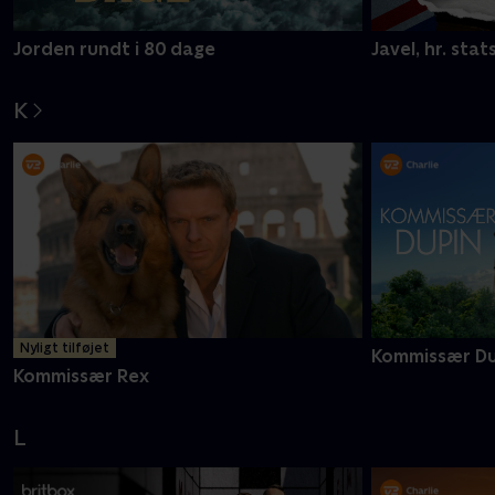
Jorden rundt i 80 dage
Javel, hr. stat
K
Nyligt tilføjet
Kommissær Du
Kommissær Rex
L