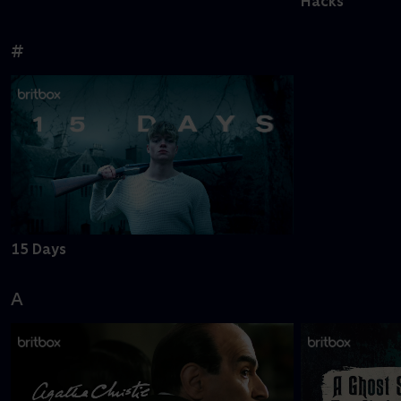
Hacks
#
15 Days
A