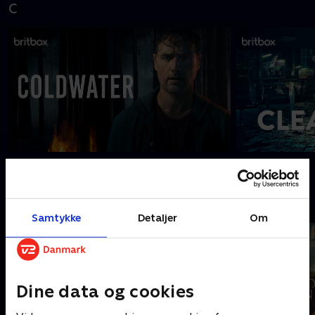
C
Coldwater
Cleaning Up
D
Samtykke
Detaljer
Om
Dine data og cookies