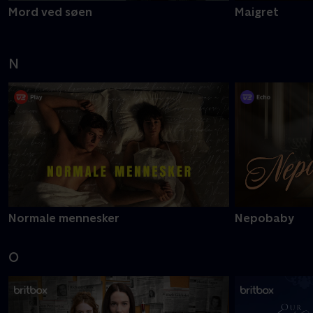
Mord ved søen
Maigret
N
Normale mennesker
Nepobaby
O