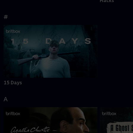
Hacks
#
15 Days
A