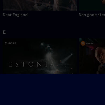
Dear England
Den gode ste
E
Nyligt tilføjet
Estonia
En sag for Fro
F