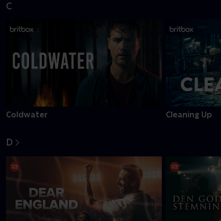
C
Coldwater
Cleaning Up
D