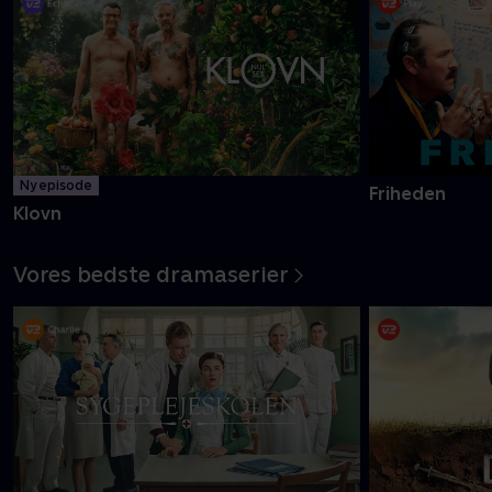
Ny episode
Friheden
Klovn
Vores bedste dramaserier