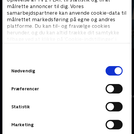
målrette annoncer til dig. Vores
samarbejdspartnere kan anvende cookie-data til
målrettet markedsføring på egne og andres
platforme. Du kan til- og fravælge cookies
herunder, og du kan altid trække dit samtykke
tilbage ved at klikke på ’Cookie-indstillinger’ i
bunden af siden. Læs mere om hvordan TV 2
behandler dine oplysninger i
Beverly Hills 90210
Anna Pihl
TV 2s privatlivspolitik
.
Samtykkevalg
Nødvendig
Krimisommer på Charlie
Præferencer
Statistik
Marketing