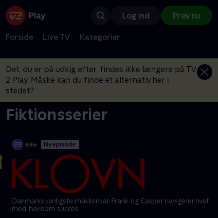
Log ind
Prøv nu
Forside
Live TV
Kategorier
Det, du er på udkig efter, findes ikke længere på TV
2 Play. Måske kan du finde et alternativ her i
stedet?
Fiktionsserier
Ny episode
Danmarks pinligste makkerpar Frank og Casper navigerer livet
med tvivlsom succes