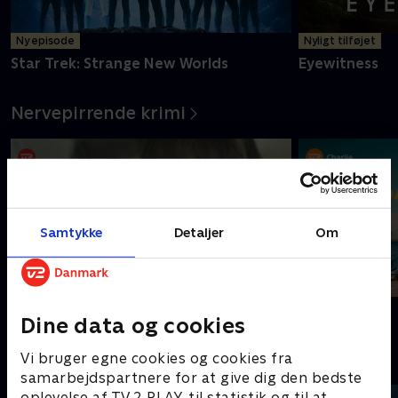
Ny episode
Nyligt tilføjet
Star Trek: Strange New Worlds
Eyewitness
Nervepirrende krimi
Samtykke
Detaljer
Om
Dicte
Sommerdahl
Dine data og cookies
Nostalgiske gensyn
Vi bruger egne cookies og cookies fra
samarbejdspartnere for at give dig den bedste
oplevelse af TV 2 PLAY, til statistik og til at