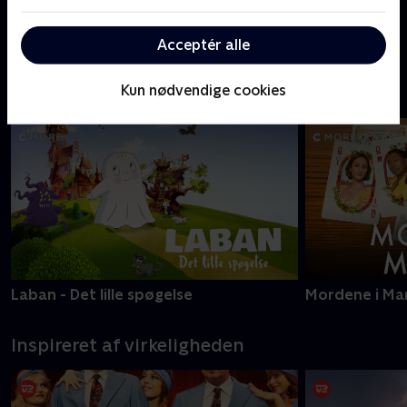
Sommerdahl
Mord i Alpern
Acceptér alle
Nyeste serier - C More
Kun nødvendige cookies
Laban - Det lille spøgelse
Mordene i Ma
Inspireret af virkeligheden