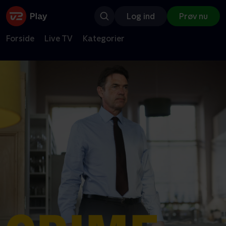
Log ind
Prøv nu
Forside
Live TV
Kategorier