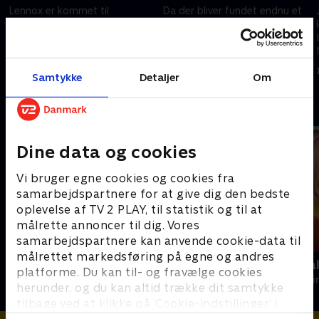
Lennox er kommet til
Da der bliver fundet endnu et
hægterne igen efter sit
lig, får Lennox bekræftet sin
sammenbrud. Men da en
mistanke om, at der er en
tidligere kollega bliver
seriemorder på spil.
overfaldet, trækkes han ind i en
18. oktober 2023 • 49 min
18. oktober 2023 • 50 min
Samtykke
Detaljer
Om
sag om hævn og identitet.
Andre så også
Dine data og cookies
Vi bruger egne cookies og cookies fra
samarbejdspartnere for at give dig den bedste
oplevelse af TV 2 PLAY, til statistik og til at
målrette annoncer til dig. Vores
samarbejdspartnere kan anvende cookie-data til
målrettet markedsføring på egne og andres
Fornyet mistanke
Mord på Mal
platforme. Du kan til- og fravælge cookies
Krimi & Spænding • 1 sæsoner
Krimi & Spændi
herunder, og du kan altid trække dit samtykke
tilbage ved at klikke på ’Cookie-indstillinger’ i
bunden af siden. Læs mere om hvordan TV 2