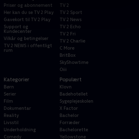
Priser og abonnement
TV 2
Her kan du se TV 2 Play
TV 2 Sport
Gavekort til TV 2 Play
TV 2 News
Support og
TV 2 Echo
Kundecenter
TV 2 Fri
Vilkår og betingelser
TV 2 Charlie
TV 2 NEWS i offentligt
C More
rum
BritBox
SkyShowtime
Oiii
Kategorier
Populært
Børn
Klovn
Serier
Badehotellet
Film
Sygeplejeskolen
Dokumentar
X Factor
Reality
Bachelor
Livsstil
Forræder
Underholdning
Bachelorette
Comedy
Yellowstone