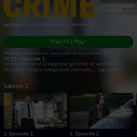
•
Krimi & Spænding
•
1 sæson
•
Prøv TV 2 Play*
*Kræver pakken Favorit. Administrer dit abonnement på Mit TV 2.
S2:E1 • Episode 1
Lennox er kommet til hægterne igen efter sit sammenbrud.
Men da en tidligere kollega bliver overfaldet,
...
Læs mere
Sæson 2
1. Episode 1
2. Episode 2