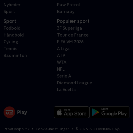
Nyheder
Paw Patrol
Sport
Barnaby
Sport
Populær sport
Fodbold
3F Superliga
Håndbold
Tour de France
Cykling
FIFA VM 2026
Tennis
A Liga
Badminton
ATP
WTA
NFL
Serie A
Diamond League
La Vuelta
Privatlivspolitik
Cookie-indstillinger
©
2026
TV 2 DANMARK A/S