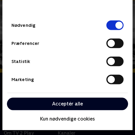
behandler dine oplysninger i
TV 2s privatlivspolitik
.
Samtykkevalg
Nødvendig
Præferencer
Statistik
Marketing
Om Crime
Krimiserie af forfatteren bag 'Trainspotting'.
Kriminalinspektør Ray Lennox efterforsker
bortførelsen af en skolepige i Edinburgh.
Acceptér alle
Kun nødvendige cookies
Om TV 2 Play
Kanaler