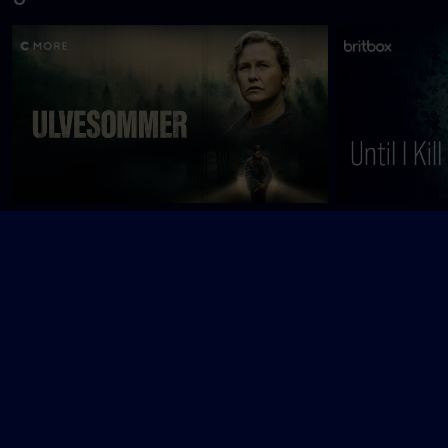
Ulvesommer
Until I Kill You
V