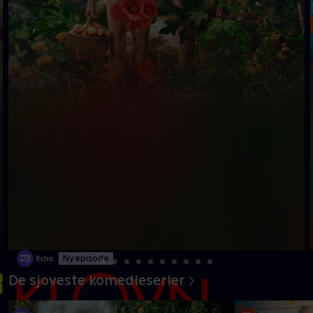
Ny episode
De sjoveste komedieserier