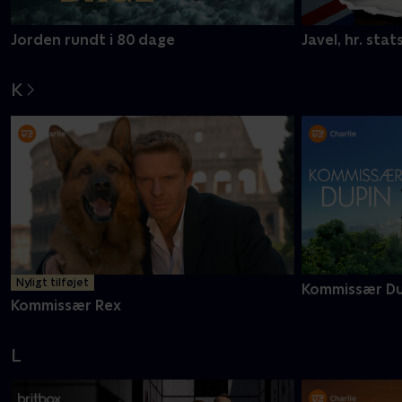
Jorden rundt i 80 dage
Javel, hr. stat
K
Nyligt tilføjet
Kommissær Du
Kommissær Rex
L