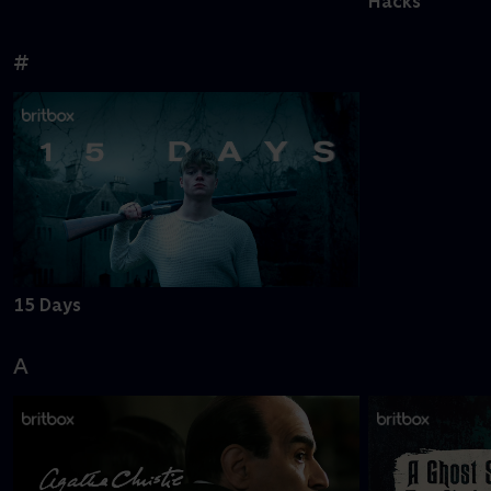
Hacks
#
15 Days
A