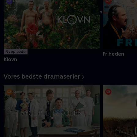
Danmarks pinligste makkerpar Frank og Casper navigerer livet
med tvivlsom succes
Mere info
Ny episode
Friheden
Klovn
Vores bedste dramaserier