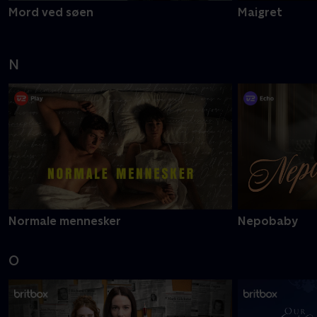
Mord ved søen
Maigret
N
Normale mennesker
Nepobaby
O