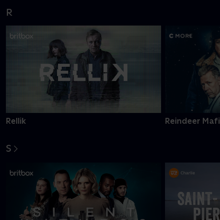
R
Rellik
Reindeer Maf
S