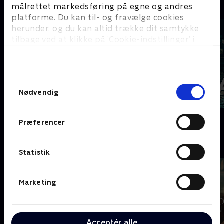
C
målrettet markedsføring på egne og andres
platforme. Du kan til- og fravælge cookies
herunder, og du kan altid trække dit samtykke
tilbage ved at klikke på ’Cookie-indstillinger’ i
bunden af siden. Læs mere om hvordan TV 2
behandler dine oplysninger i
TV 2s privatlivspolitik
.
Samtykkevalg
Nødvendig
Coldwater
Cleaning Up
Præferencer
D
Statistik
Marketing
Acceptér alle