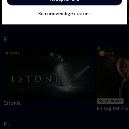
Kun nødvendige cookies
Dear England
Den gode ste
E
Nyligt tilføjet
Estonia
En sag for Fro
F