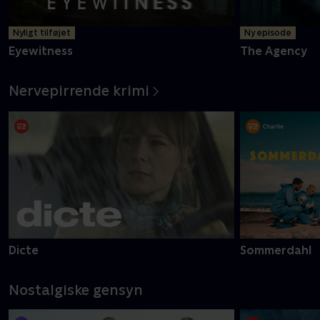
Nyligt tilføjet
Ny episode
Eyewitness
The Agency
Nervepirrende krimi
Dicte
Sommerdahl
Nostalgiske gensyn