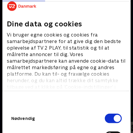
Hacks
#
Dine data og cookies
Vi bruger egne cookies og cookies fra
samarbejdspartnere for at give dig den bedste
oplevelse af TV 2 PLAY, til statistik og til at
målrette annoncer til dig. Vores
samarbejdspartnere kan anvende cookie-data til
målrettet markedsføring på egne og andres
platforme. Du kan til- og fravælge cookies
herunder, og du kan altid trække dit samtykke
15 Days
tilbage ved at klikke på ’Cookie-indstillinger’ i
bunden af siden. Læs mere om hvordan TV 2
A
behandler dine oplysninger i
TV 2s privatlivspolitik
.
Samtykkevalg
Nødvendig