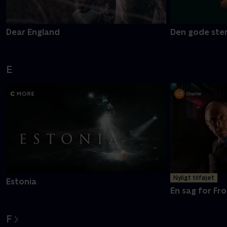
Dear England
Den gode ste
E
Nyligt tilføjet
Estonia
En sag for Fro
F