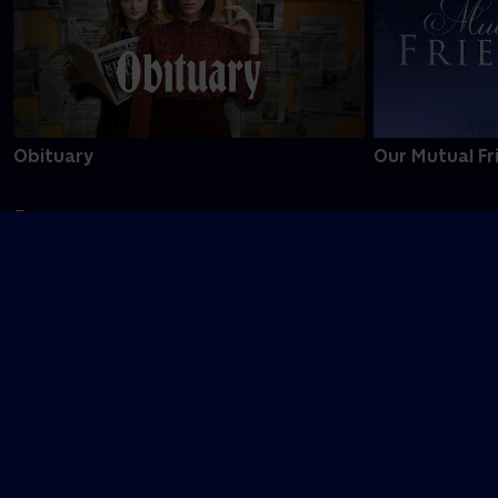
Obituary
Our Mutual Fr
P
Problemet med Maggie Cole
Passenger