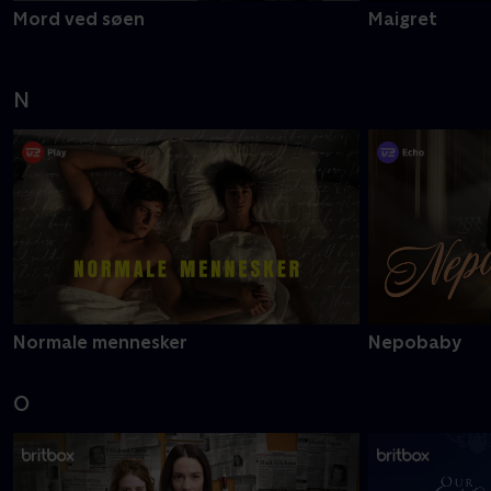
Mord ved søen
Maigret
N
Normale mennesker
Nepobaby
O