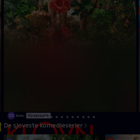
Ny episode
De sjoveste komedieserier