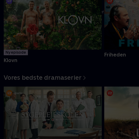
Danmarks pinligste makkerpar Frank og Casper navigerer livet
med tvivlsom succes
Mere info
Ny episode
Friheden
Klovn
Vores bedste dramaserier