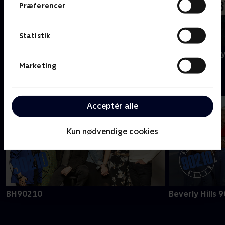
Præferencer
Statistik
Agatha Christie's Poirot
A Ghost Story
Marketing
B
Acceptér alle
Kun nødvendige cookies
BH90210
Beverly Hills 