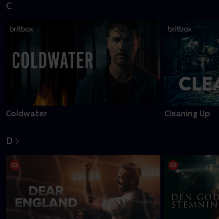
C
Coldwater
Cleaning Up
D