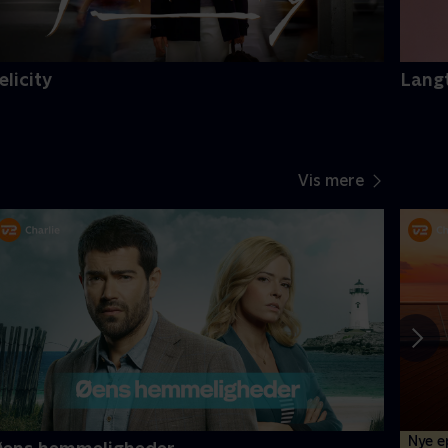
elicity
Langt
Vis mere
Nye e