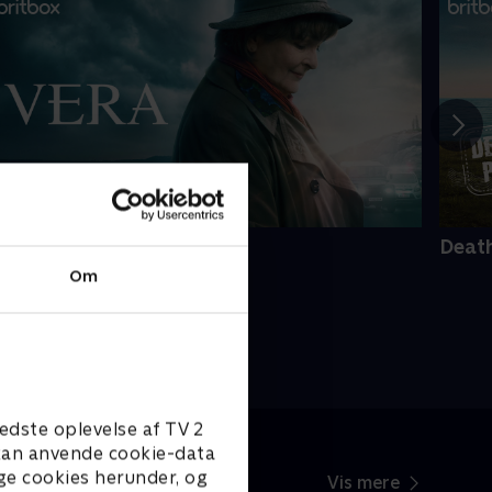
era
Death
Om
edste oplevelse af TV 2
e kan anvende cookie-data
ge cookies herunder, og
Vis mere