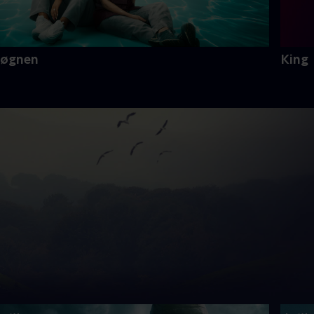
Løgnen
King