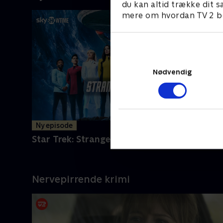
du kan altid trække dit s
mere om hvordan TV 2 be
Nødvendig
Ny episode
Star Trek: Strange New Worlds
Nervepirrende krimi