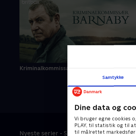
Kriminalkommissær Barnaby
Samtykke
Dine data og coo
Vi bruger egne cookies o
PLAY, til statistik og ti
til målrettet markedsfør
Nyeste serier - SkyShowtime