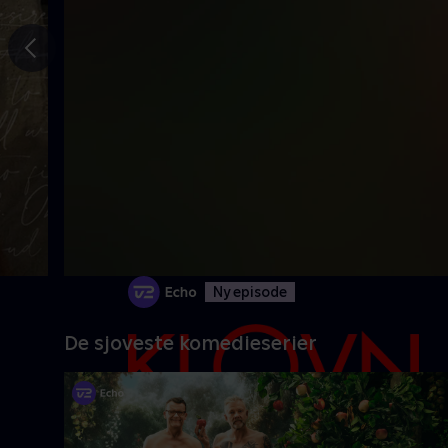
Gå til
forrige
slide
Ny episode
De sjoveste komedieserier
Danmarks pinligste makkerpar Frank