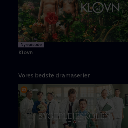
og Casper navigerer livet med
tvivlsom succes
Mere info
Ny episode
Klovn
Vores bedste dramaserier