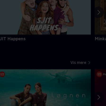
JIT Happens
Mink
Vis mere