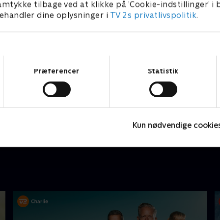
amtykke tilbage ved at klikke på ’Cookie-indstillinger’ i
handler dine oplysninger i
TV 2s privatlivspolitik
.
Samtykkevalg
Præferencer
Statistik
Nyligt tilføjet
Kun nødvendige cookie
Eyewitness
T