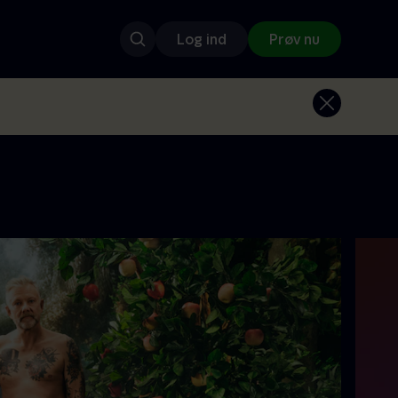
Log ind
Prøv nu