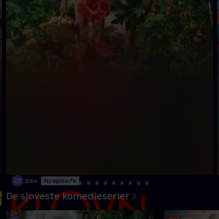
Ny episode
De sjoveste komedieserier