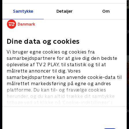
Samtykke
Detaljer
Om
Agatha Christie's Poirot
A Ghost Story
Dine data og cookies
B
Vi bruger egne cookies og cookies fra
samarbejdspartnere for at give dig den bedste
oplevelse af TV 2 PLAY, til statistik og til at
målrette annoncer til dig. Vores
samarbejdspartnere kan anvende cookie-data til
målrettet markedsføring på egne og andres
platforme. Du kan til- og fravælge cookies
herunder, og du kan altid trække dit samtykke
tilbage ved at klikke på ’Cookie-indstillinger’ i
bunden af siden. Læs mere om hvordan TV 2
BH90210
Beverly Hills 
behandler dine oplysninger i
TV 2s privatlivspolitik
.
Samtykkevalg