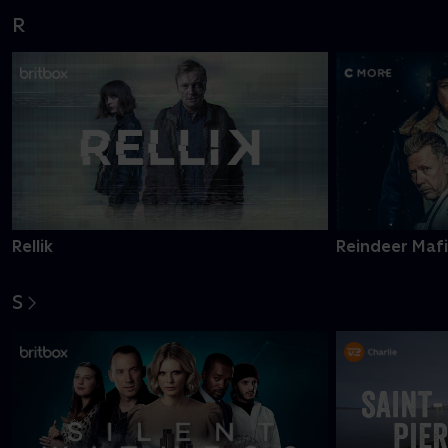
R
Rellik
Reindeer Maf
S