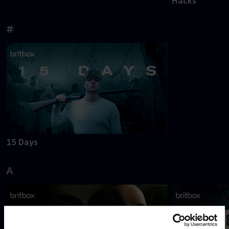
Hacks
#
15 Days
A