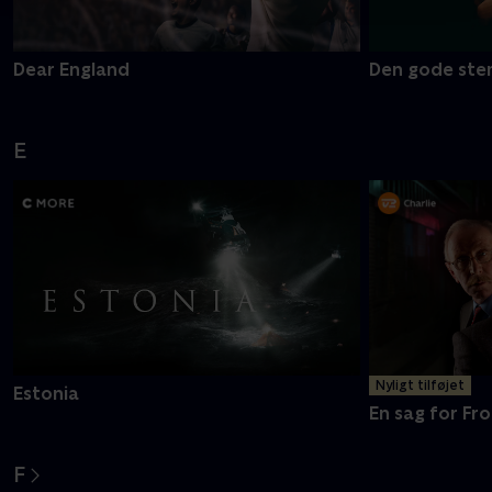
Dear England
Den gode ste
E
Nyligt tilføjet
Estonia
En sag for Fro
F