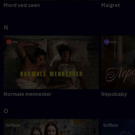
Mord ved søen
Maigret
N
Normale mennesker
Nepobaby
O