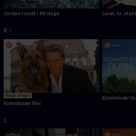
Jorden rundt i 80 dage
Javel, hr. stat
K
Nyligt tilføjet
Kommissær Du
Kommissær Rex
L