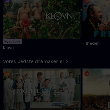
Danmarks pinligste makkerpar Frank og Casper navigerer livet
med tvivlsom succes
Mere info
Ny episode
Friheden
Klovn
Vores bedste dramaserier