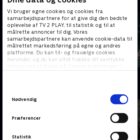
C
Vi bruger egne cookies og cookies fra
samarbejdspartnere for at give dig den bedste
oplevelse af TV 2 PLAY, til statistik og til at
målrette annoncer til dig. Vores
samarbejdspartnere kan anvende cookie-data til
målrettet markedsføring på egne og andres
platforme. Du kan til- og fravælge cookies
herunder, og du kan altid trække dit samtykke
tilbage ved at klikke på ’Cookie-indstillinger’ i
Coldwater
Cleaning Up
bunden af siden. Læs mere om hvordan TV 2
behandler dine oplysninger i
TV 2s privatlivspolitik
.
D
Samtykkevalg
Nødvendig
Præferencer
Statistik