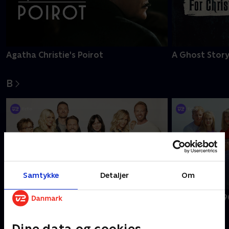
Agatha Christie's Poirot
A Ghost Story
B
Samtykke
Detaljer
Om
BH90210
Beverly Hills 
Dine data og cookies