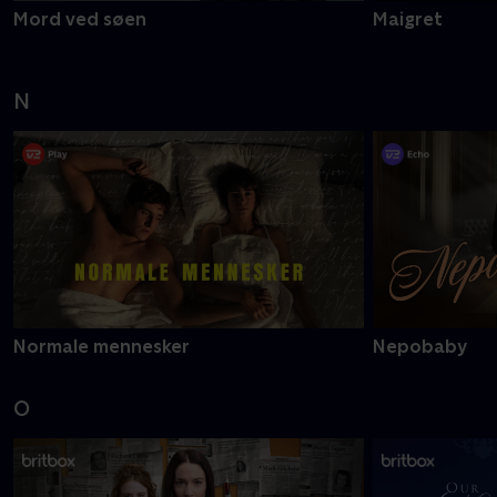
Mord ved søen
Maigret
N
Normale mennesker
Nepobaby
O