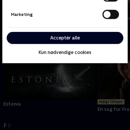
Marketing
Dear England
Den gode ste
Acceptér alle
E
Kun nødvendige cookies
Nyligt tilføjet
Estonia
En sag for Fro
F