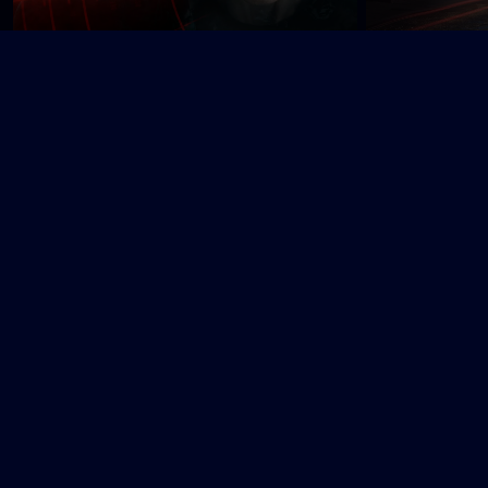
Vigil
Virdee
Ø
Øens hemmeligheder
Å