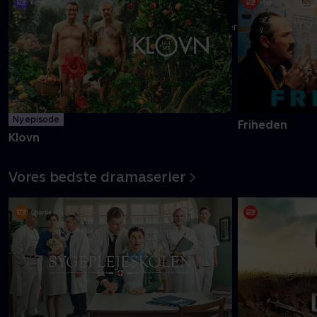
Danmarks pinligste makkerpar Frank og Casper navigerer livet
med tvivlsom succes
Mere info
Ny episode
Friheden
Klovn
Vores bedste dramaserier