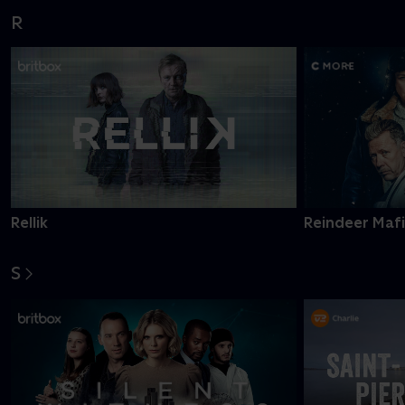
R
Rellik
Reindeer Maf
S