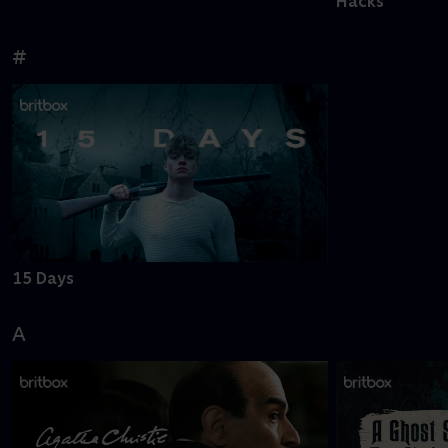
Hacks
#
15 Days
A