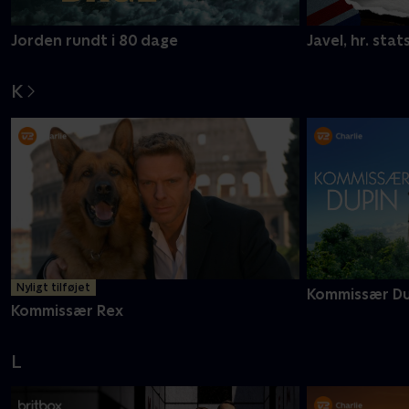
Jorden rundt i 80 dage
Javel, hr. stat
K
Nyligt tilføjet
Kommissær Du
Kommissær Rex
L