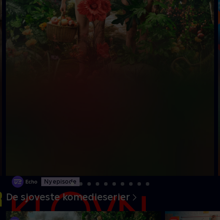
Ny episode
De sjoveste komedieserier