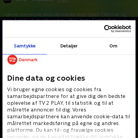
I denne animerede musicalkomedie lever Owen Tillerman og
hans familie et utraditionelt liv i New Yorks Central Park, som
Owen bestyrer. Nu må de stoppe en rig hotelarving, som vil
bygge boligblokke på grunden.
Samtykke
Detaljer
Om
Kræver tilkøb
Mere indhold fra Apple TV
Dine data og cookies
Vi bruger egne cookies og cookies fra
samarbejdspartnere for at give dig den bedste
oplevelse af TV 2 PLAY, til statistik og til at
målrette annoncer til dig. Vores
samarbejdspartnere kan anvende cookie-data til
målrettet markedsføring på egne og andres
platforme. Du kan til- og fravælge cookies
herunder, og du kan altid trække dit samtykke