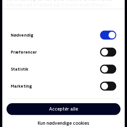
tilbage ved at klikke på ’Cookie-indstillinger’ i
bunden af siden. Læs mere om hvordan TV 2
behandler dine oplysninger i
Om TV 2 Play
Kanaler
TV 2s privatlivspolitik
.
Priser og abonnement
TV 2
Samtykkevalg
Her kan du se TV 2 Play
TV 2 Sport
Nødvendig
Gavekort til TV 2 Play
TV 2 News
Support og
TV 2 Echo
Kundecenter
Præferencer
TV 2 Fri
Vilkår og betingelser
TV 2 Charlie
TV 2 NEWS i offentligt
C More
rum
Statistik
BritBox
SkyShowtime
Marketing
Oiii
Kategorier
Populært
Børn
Klovn
Acceptér alle
Serier
Badehotellet
Film
Sygeplejeskolen
Dokumentar
X Factor
Kun nødvendige cookies