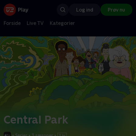
Log ind
Prøv nu
Forside
Live TV
Kategorier
Central Park
•
Serier
•
3 sæsoner
•