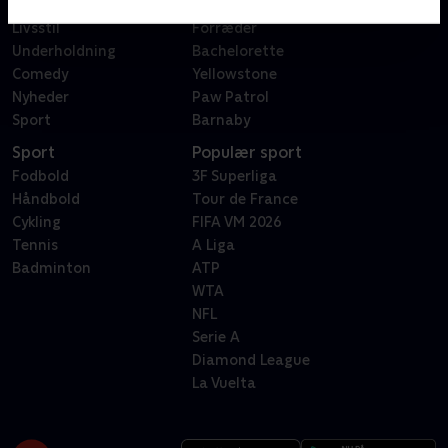
Reality
Bachelor
Livsstil
Forræder
Underholdning
Bachelorette
Comedy
Yellowstone
Nyheder
Paw Patrol
Sport
Barnaby
Sport
Populær sport
Fodbold
3F Superliga
Håndbold
Tour de France
Cykling
FIFA VM 2026
Tennis
A Liga
Badminton
ATP
WTA
NFL
Serie A
Diamond League
La Vuelta