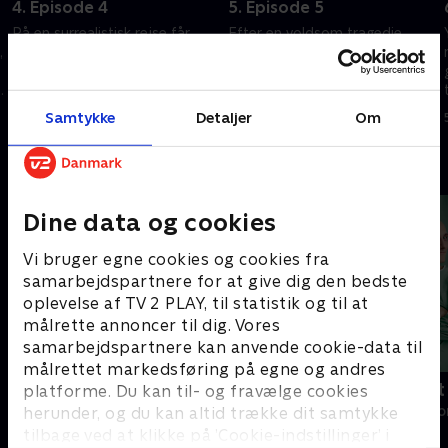
4. Episode 4
5. Episode 5
På en surrealistisk rejse får
Efter en voldsom tragedie
,
Yossarian gradvist øjnene op
møder en fortumlet Yossarian
for omfanget og indflydelsen
et uforståeligt mørke i Rom og
af Milos forretningsimperium.
et umuligt valg.
Samtykke
Detaljer
Om
5. september 2023 • 41 min
5. september 2023 • 41 min
Andre så også
Dine data og cookies
Vi bruger egne cookies og cookies fra
samarbejdspartnere for at give dig den bedste
oplevelse af TV 2 PLAY, til statistik og til at
målrette annoncer til dig. Vores
samarbejdspartnere kan anvende cookie-data til
målrettet markedsføring på egne og andres
Happy fucking Pride
Fake Patient
platforme. Du kan til- og fravælge cookies
herunder, og du kan altid trække dit samtykke
Drama • 1 sæsoner
Drama • 1 sæso
tilbage ved at klikke på ’Cookie-indstillinger’ i