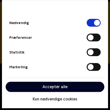
bunden af siden. Læs mere om hvordan TV 2
behandler dine oplysninger i
TV 2s privatlivspolitik
.
Samtykkevalg
Nødvendig
Præferencer
Statistik
Marketing
Om Catch-22
Den amerikanske bombeskyttekaptajn fra 2.
verdenskrig John Yossarian bliver fanget af et
Acceptér alle
bureaukratisk styre.
Kun nødvendige cookies