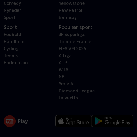
Comedy
Yellowstone
Nyheder
Paw Patrol
Sport
Barnaby
Sport
Populær sport
Fodbold
3F Superliga
Håndbold
Tour de France
Cykling
FIFA VM 2026
Tennis
A Liga
Badminton
ATP
WTA
NFL
Serie A
Diamond League
La Vuelta