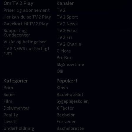
Om TV 2 Play
Kanaler
Priser og abonnement
TV 2
Her kan du se TV 2 Play
TV 2 Sport
Gavekort til TV 2 Play
TV 2 News
Support og
TV 2 Echo
Kundecenter
TV 2 Fri
Vilkår og betingelser
TV 2 Charlie
TV 2 NEWS i offentligt
C More
rum
BritBox
SkyShowtime
Oiii
Kategorier
Populært
Børn
Klovn
Serier
Badehotellet
Film
Sygeplejeskolen
Dokumentar
X Factor
Reality
Bachelor
Livsstil
Forræder
Underholdning
Bachelorette