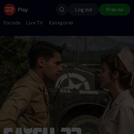
Log ind
Prøv nu
Forside
Live TV
Kategorier