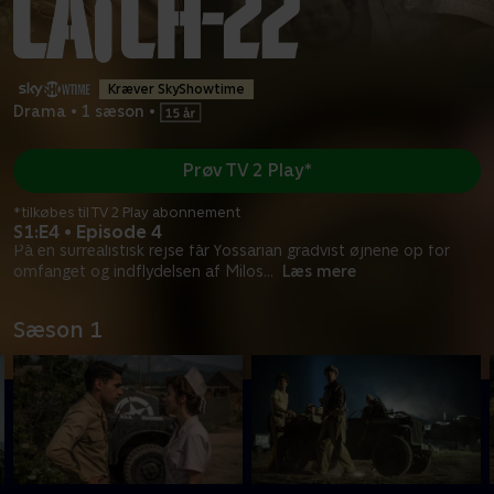
Kræver SkyShowtime
Drama
•
1 sæson
•
Prøv TV 2 Play*
*tilkøbes til TV 2 Play abonnement
S1:E4 • Episode 4
På en surrealistisk rejse får Yossarian gradvist øjnene op for
omfanget og indflydelsen af Milos
...
Læs mere
Sæson 1