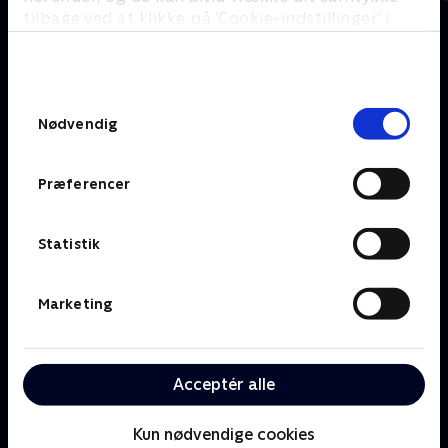
tilbage ved at klikke på ’Cookie-indstillinger’ i
bunden af siden. Læs mere om hvordan TV 2
behandler dine oplysninger i
Om TV 2 Play
Kanaler
TV 2s privatlivspolitik
.
Priser og abonnement
TV 2
Samtykkevalg
Her kan du se TV 2 Play
TV 2 Sport
Nødvendig
Gavekort til TV 2 Play
TV 2 News
Support og
TV 2 Echo
Kundecenter
Præferencer
TV 2 Fri
Vilkår og betingelser
TV 2 Charlie
TV 2 NEWS i offentligt
C More
rum
Statistik
BritBox
SkyShowtime
Marketing
Oiii
Kategorier
Populært
Børn
Klovn
Acceptér alle
Serier
Badehotellet
Film
Sygeplejeskolen
Dokumentar
X Factor
Kun nødvendige cookies