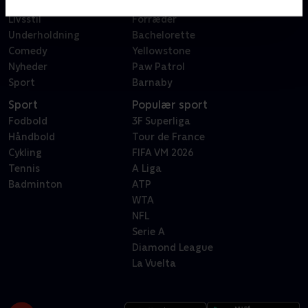
Reality
Bachelor
Livsstil
Forræder
Underholdning
Bachelorette
Comedy
Yellowstone
Nyheder
Paw Patrol
Sport
Barnaby
Sport
Populær sport
Fodbold
3F Superliga
Håndbold
Tour de France
Cykling
FIFA VM 2026
Tennis
A Liga
Badminton
ATP
WTA
NFL
Serie A
Diamond League
La Vuelta