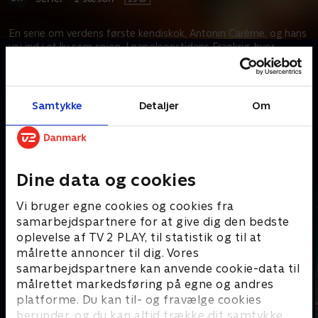
En serie om verdens første kendiskok, Antonin Carême, og hans
vej ind i et liv som spion. I napoleonstidens Frankrig, hvor
manipulationen hersker, bliver hans talent for gastronomi og
forførelse det perfekte våben i kampen om magten.
Samtykke
Detaljer
Om
Kræver tilkøb
Mere indhold fra Apple TV
Dine data og cookies
Vi bruger egne cookies og cookies fra
samarbejdspartnere for at give dig den bedste
oplevelse af TV 2 PLAY, til statistik og til at
målrette annoncer til dig. Vores
samarbejdspartnere kan anvende cookie-data til
målrettet markedsføring på egne og andres
platforme. Du kan til- og fravælge cookies
herunder, og du kan altid trække dit samtykke