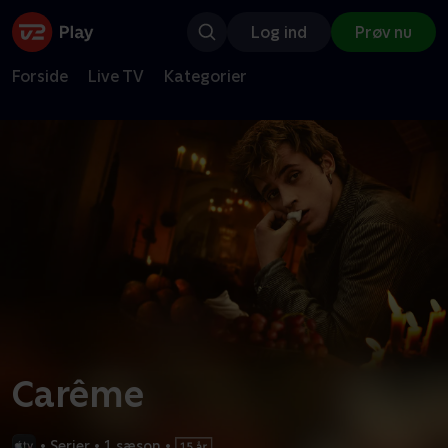
Log ind
Prøv nu
Forside
Live TV
Kategorier
Carême
•
Serier
•
1 sæson
•