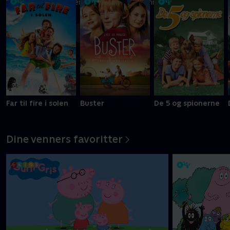
Ni kreative børn kæmper om at blive Danmarks vildeste
slikbygger
Mere info
Far til fire i solen
Buster
De 5 og spionerne
Dine venners favoritter