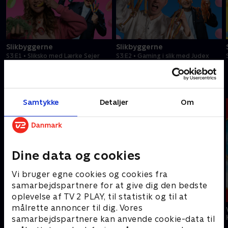
Slikbyggerne
Slikbyggerne
S3:E1 • Sliksko med Lærke Sejer
S3:E2 • Gaming i slik med Judex
Astrid Lindgrens børneunivers
Samtykke
Detaljer
Om
Dine data og cookies
Vi bruger egne cookies og cookies fra
samarbejdspartnere for at give dig den bedste
oplevelse af TV 2 PLAY, til statistik og til at
målrette annoncer til dig. Vores
Pippi på de syv
Emil fra
Alle vi børn i
have
Lønneberg
Bulderby
samarbejdspartnere kan anvende cookie-data til