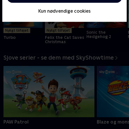
Kun nødvendige cookies
Nyligt tilføjet
Nyligt tilføjet
Sonic the
Hedgehog 2
Turbo
Felix the Cat Saves
Christmas
Sjove serier - se dem med SkyShowtime
PAW Patrol
Blaze og mon