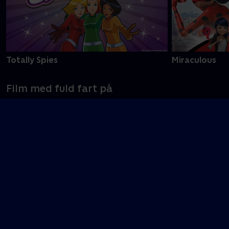
Totally Spies
Miraculous
Film med fuld fart på
Asterix -
Thomas &
Stor verden! Store
Byplanlæggeren
vennerne - En
eventyr! Filmen