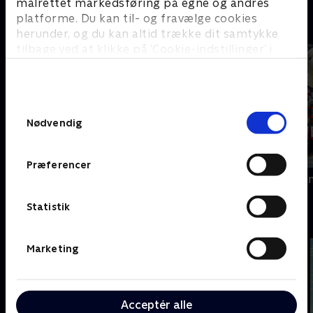
målrettet markedsføring på egne og andres
platforme. Du kan til- og fravælge cookies
Store danske Oiii-serier
herunder, og du kan altid trække dit samtykke
tilbage ved at klikke på ’Cookie-indstillinger’ i
bunden af siden. Læs mere om hvordan TV 2
behandler dine oplysninger i
TV 2s privatlivspolitik
.
Samtykkevalg
Nødvendig
Præferencer
Slikbyggerne
Kæmpemaskin
Statistik
Fede film - se dem med SkyShowtime
Marketing
Acceptér alle