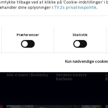
amtykke tilbage ved at klikke på ’Cookie-indstillinger’ i
handler dine oplysninger i
TV 2s privatlivspolitik
.
Samtykkevalg
Præferencer
Statistik
Kun nødvendige cookie
Alle vi børn i Bulderby
Verdens bedste
L
Karlsson
B