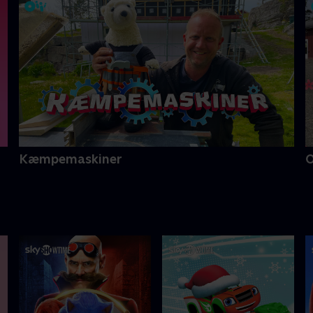
Kæmpemaskiner
O