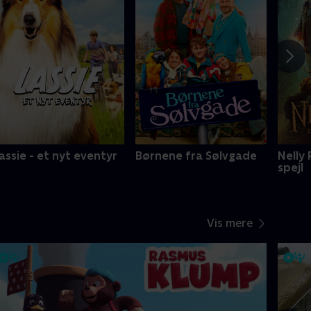
assie - et nyt eventyr
Børnene fra Sølvgade
Nelly
spejl
Vis mere