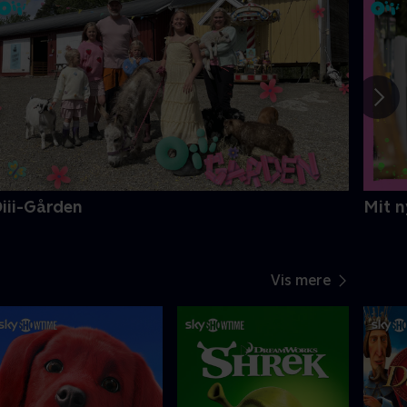
iii-Gården
Mit n
Vis mere