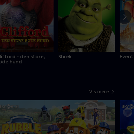
lifford - den store,
Shrek
Event
øde hund
Vis mere