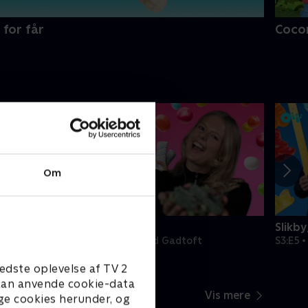
 for får
Coco
Om
Slikbyggerne
Slikb
Martinussen
S3:E4 • Slikmad med Gadtoft
S3:E5 
edste oplevelse af TV 2
e kan anvende cookie-data
Vis mere
ge cookies herunder, og