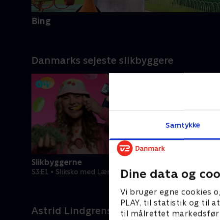
Bing
Danmarks sejeste slikbyggere
Samtykke
Slikbyggerne
Slikbygg
Dine data og coo
S3:E1 • Sliksko med Lærke Sejer
S3:E2 • Ga
Vi bruger egne cookies o
PLAY, til statistik og ti
Astrid Lindgrens børneunivers
til målrettet markedsfør