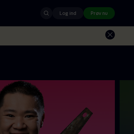
Log ind
Prøv nu