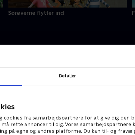
Sørøverne flytter ind
F
Detaljer
erne
Slikbyggerne
kies
ming i slik med Judex
S3:E3 • På slikrejse med Sofie 
g cookies fra samarbejdspartnere for at give dig den b
l at målrette annoncer til dig. Vores samarbejdspartner
ing på egne og andres platforme. Du kan til- og fravæl