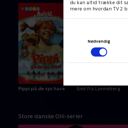
du kan altid trække dit s
mere om hvordan TV 2 be
Nødvendig
Pippi på de syv have
Emil fra Lønneberg
Store danske Oiii-serier