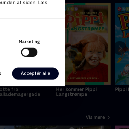
 bunden af siden. Læs
Marketing
s
Acceptér alle
otte fra
Her kommer Pippi
Pippi
allademagergade
Langstrømpe
Vis mere