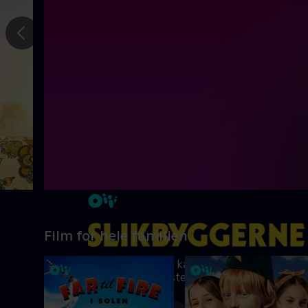
Gå til
forrige
slide
Film for hele familien
Ni kreative børn kæmper om at blive
Danmarks vildeste slikbygger