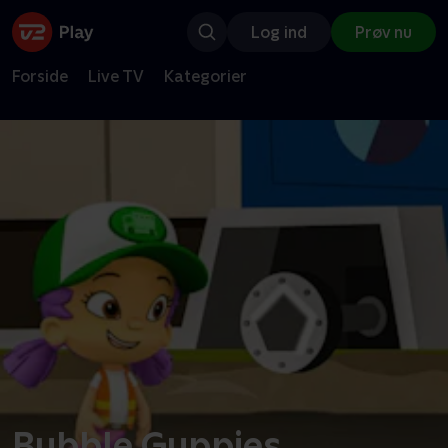
Log ind
Prøv nu
Forside
Live TV
Kategorier
Bubble Guppies