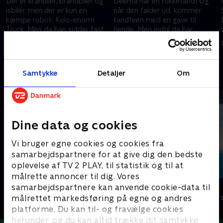
Der er kranbiler, brandbiler og
Deema har en rokketand! Og
isbiler, men der er kun en
når den falder ud, kommer
kæmpe robot: Kolo-enorm
tandfeen med en gave til
.
Truck. Men da han sidder fast i
hende. Men indtil da har
mudderet, må Gil og Molly få
Deemas tandlæge mange råd
1. juli 2021 • 22 min
1. juli 2021 • 22 min
ham fri.
til at holde sine tænder sunde.
Samtykke
Detaljer
Om
Andre så også
Dine data og cookies
Vi bruger egne cookies og cookies fra
samarbejdspartnere for at give dig den bedste
oplevelse af TV 2 PLAY, til statistik og til at
målrette annoncer til dig. Vores
Mashas uhyggelige eventyr
Vicke Viking
samarbejdspartnere kan anvende cookie-data til
målrettet markedsføring på egne og andres
Børneserier • 1 sæsoner
Børneserier • 1
platforme. Du kan til- og fravælge cookies
herunder, og du kan altid trække dit samtykke