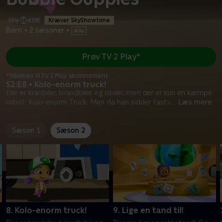
Kræver SkyShowtime
Børn
•
2 sæsoner
•
Prøv TV 2 Play*
*tilkøbes til TV 2 Play abonnement
S2:E8 • Kolo-enorm truck!
Der er kranbiler, brandbiler og isbiler, men der er kun en kæmpe
robot: Kolo-enorm Truck. Men da han sidder fast i
...
Læs mere
Sæson 1
Sæson 2
8. Kolo-enorm truck!
9. Lige en tand til!