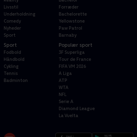
Reality
Bachelor
Livsstil
Forræder
Underholdning
Bachelorette
Comedy
Yellowstone
Nyheder
Paw Patrol
Sport
Barnaby
Sport
Populær sport
Fodbold
3F Superliga
Håndbold
Tour de France
Cykling
FIFA VM 2026
Tennis
A Liga
Badminton
ATP
WTA
NFL
Serie A
Diamond League
La Vuelta