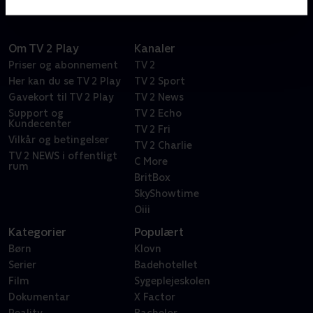
flotte koralrev. Selvfølgelig med en masse sjov og
musik, der får dig til at boble af grin.
Om TV 2 Play
Kanaler
Priser og abonnement
TV 2
Her kan du se TV 2 Play
TV 2 Sport
Gavekort til TV 2 Play
TV 2 News
Support og
TV 2 Echo
Kundecenter
TV 2 Fri
Vilkår og betingelser
TV 2 Charlie
TV 2 NEWS i offentligt
C More
rum
BritBox
SkyShowtime
Oiii
Kategorier
Populært
Børn
Klovn
Serier
Badehotellet
Film
Sygeplejeskolen
Dokumentar
X Factor