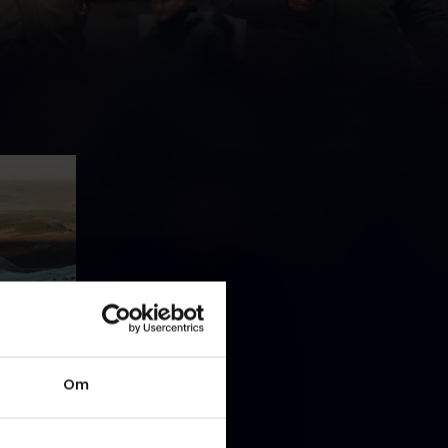
 på
Om
 både
e. Ulvene
sset