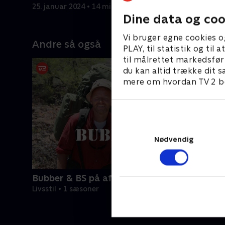
B.S. Christiansen.
25. januar 2024 • 14 min
25. januar
Dine data og coo
Vi bruger egne cookies o
Andre så også
PLAY, til statistik og ti
til målrettet markedsfør
du kan altid trække dit s
mere om hvordan TV 2 be
Nødvendig
Bubber & BS på afveje
Livsstil • 1 sæsoner