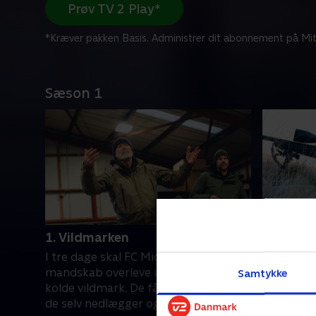
Prøv TV 2 Play*
*Kræver pakken Basis. Administrer dit abonnement på Mit
Sæson 1
1. Vildmarken
2. Jagte
I tre dage skal FC Midtjyllands
De er træt
mandskab overleve i den barske og
kolde, men
Samtykke
kolde vildmark. De får kun den mad,
i maven, e
de selv nedlægger og eneste livline er
de kan ne