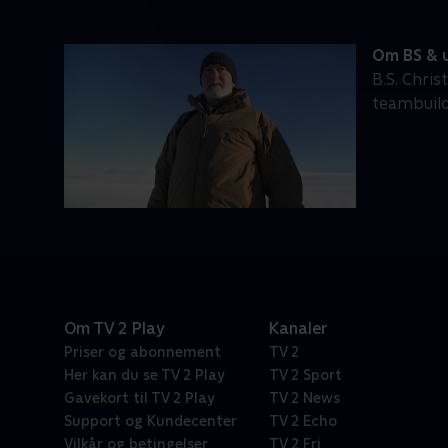
Om BS & u
B.S. Chris
teambuildi
Om TV 2 Play
Kanaler
Priser og abonnement
TV 2
Her kan du se TV 2 Play
TV 2 Sport
Gavekort til TV 2 Play
TV 2 News
Support og Kundecenter
TV 2 Echo
Vilkår og betingelser
TV 2 Fri