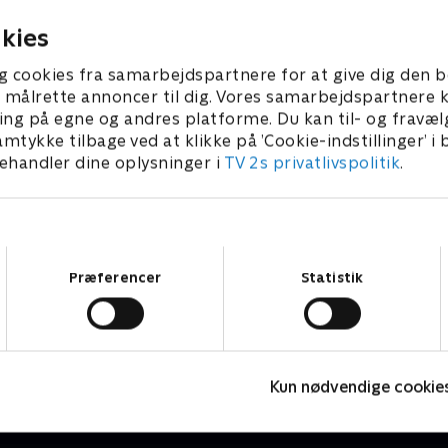
længere ud end nogensinde 
 2024 • 13 min
25. januar 2024 • 12 min
kies
g cookies fra samarbejdspartnere for at give dig den b
l at målrette annoncer til dig. Vores samarbejdspartner
ing på egne og andres platforme. Du kan til- og fravæl
amtykke tilbage ved at klikke på ’Cookie-indstillinger’ i
handler dine oplysninger i
TV 2s privatlivspolitik
.
Samtykkevalg
Præferencer
Statistik
Bubber & BS på nye afveje
V
Livsstil • 1 sæsoner
L
Kun nødvendige cookie