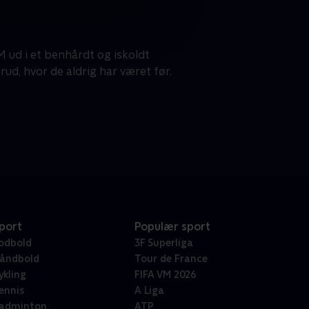
M ud i et benhårdt og iskoldt
ud, hvor de aldrig har været før.
port
Populær sport
odbold
3F Superliga
åndbold
Tour de France
ykling
FIFA VM 2026
ennis
A Liga
adminton
ATP