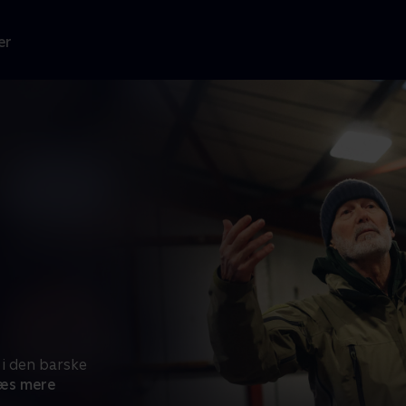
er
 i den barske
æs mere