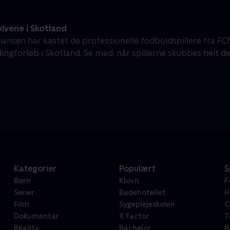
lvene i Skotland
tiansen har kastet de professionelle fodboldspillere fra FC
ngforløb i Skotland. Se med, når spillerne skubbes helt der
Kategorier
Populært
S
Børn
Klovn
F
Serier
Badehotellet
H
Film
Sygeplejeskolen
C
Dokumentar
X Factor
T
Reality
Bachelor
B