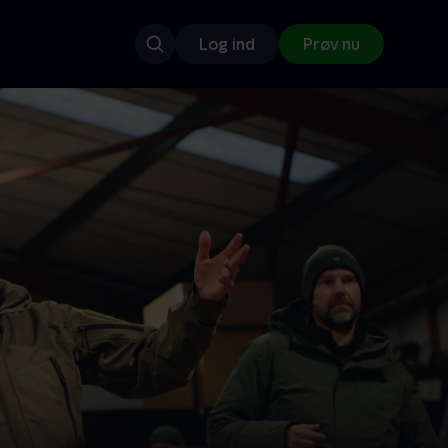
Log ind
Prøv nu