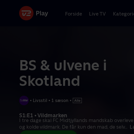
Forside
Live TV
Kategori
BS & ulvene i
Skotland
•
Livsstil
•
1 sæson
•
S1:E1 • Vildmarken
I tre dage skal FC Midtjyllands mandskab overleve
og kolde vildmark. De får kun den mad, de selv
...
L