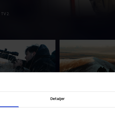
 TV 2.
n
3. Bjerget
te, de er sultne, og de er
Med gennemfrosne kroppe
Detaljer
 hvis spillerne vil have mad
toppen af et bjerg rammer
r de nødt til at finde et dyr,
dødsangst og vrede spillern
dlægge og partere.
fra det midtjyske bliver pre