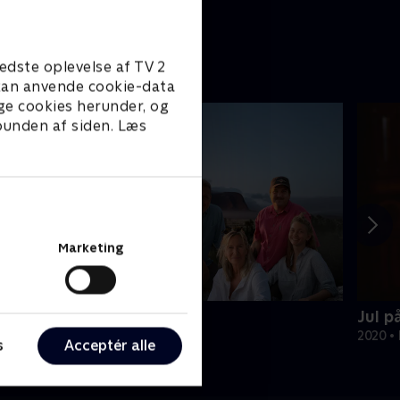
før.
edste oplevelse af TV 2
e kan anvende cookie-data
ge cookies herunder, og
 bunden af siden. Læs
Marketing
ores jord
Jul p
ivsstil • 2 sæsoner
2020 • 
s
Acceptér alle