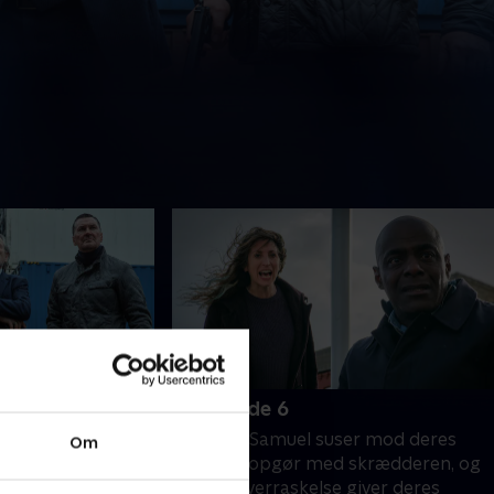
6. Episode 6
rystede over det,
Janet og Samuel suser mod deres
Om
idne til, og kæmper
endelige opgør med skrædderen, og
ens de overvejer
til alles overraskelse giver deres