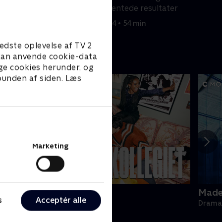
opgør uventede resultater
3. maj 2024 • 54 min
edste oplevelse af TV 2
e kan anvende cookie-data
ge cookies herunder, og
 bunden af siden. Læs
Marketing
ollegiet
Made 
s
Acceptér alle
rama • 1 sæsoner
Drama 