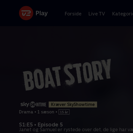
Forside
Live TV
Kategori
Kræver SkyShowtime
Drama
•
1 sæson
•
S1:E5 • Episode 5
Janet og Samuel er rystede over det, de lige har vær