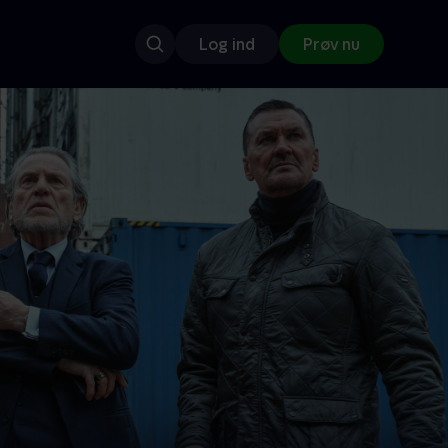
Log ind
Prøv nu