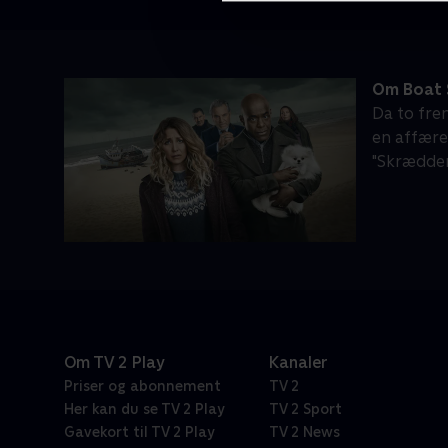
Om Boat 
Da to frem
en affære
"Skrædde
Om TV 2 Play
Kanaler
Priser og abonnement
TV 2
Her kan du se TV 2 Play
TV 2 Sport
Gavekort til TV 2 Play
TV 2 News