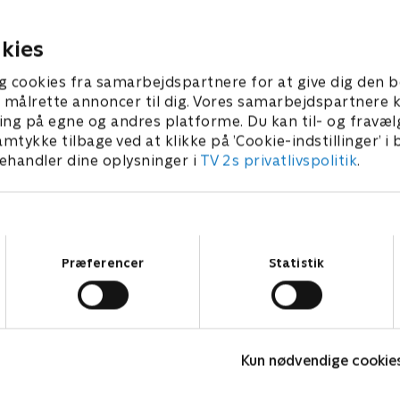
aster lys over hans voldelige og
det utænkelige
ensynsløse sider
9. april 2024 • 56 min
26. april 2024 • 58 min
kies
g cookies fra samarbejdspartnere for at give dig den b
l at målrette annoncer til dig. Vores samarbejdspartner
ing på egne og andres platforme. Du kan til- og fravæl
amtykke tilbage ved at klikke på ’Cookie-indstillinger’ i
handler dine oplysninger i
TV 2s privatlivspolitik
.
Samtykkevalg
Præferencer
Statistik
Fake Patient
K
Kun nødvendige cookie
Drama • 1 sæsoner
D