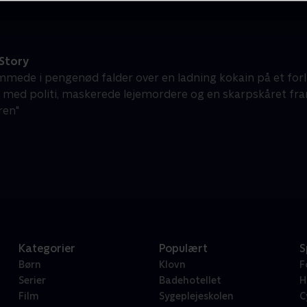
Story
mede i pengenød falder over en ladning kokain på et forlist
 med politi, maskerede lejemordere og en skarpskåret fra
ren"
Kategorier
Populært
S
Børn
Klovn
F
Serier
Badehotellet
H
Film
Sygeplejeskolen
C