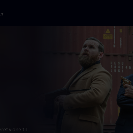
er
et vidne til,