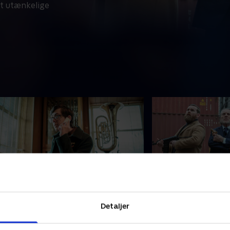
et utænkelige
. Episode 4
5. Episode 5
 løbet af en dag støder flere
Janet og Samuel er 
Detaljer
erdener sammen. En fortidig Vinnie
de lige har været v
øder Janet og Samuel, hvilket
for at få vejret - m