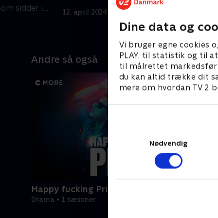
som sidder i
k
12. april 2024 • 56 min
h
1
Dine data og coo
Vi bruger egne cookies o
PLAY, til statistik og ti
Andre så også
til målrettet markedsfør
du kan altid trække dit s
mere om hvordan TV 2 be
Nødvendig
Happy fucking Pride
Drama • 1 sæsoner