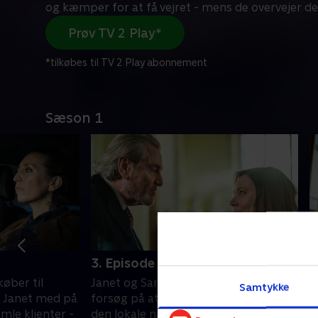
og kæmper for at få vejret - mens de overvejer d
Prøv TV 2 Play*
*tilkøbes til TV 2 Play abonnement
Sæson 1
3. Episode 3
4
køber til
Janet og Samuel gør et dristigt
I
Samtykke
l Janet med på
forsøg på at sælge deres fangst til
v
mle klienter -
den lokale narkobaron Vinnie
m