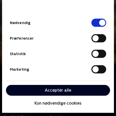
bunden af siden. Læs mere om hvordan TV 2
behandler dine oplysninger i
TV 2s privatlivspolitik
.
Samtykkevalg
Nødvendig
Præferencer
Statistik
Marketing
Om Blindt spor
Sarah Lancashire har hovedrollen som Catherine
Cawood, en politibetjent i området med det ironiske
Acceptér alle
navn 'Happy Valley' i Yorkshire.
Kun nødvendige cookies