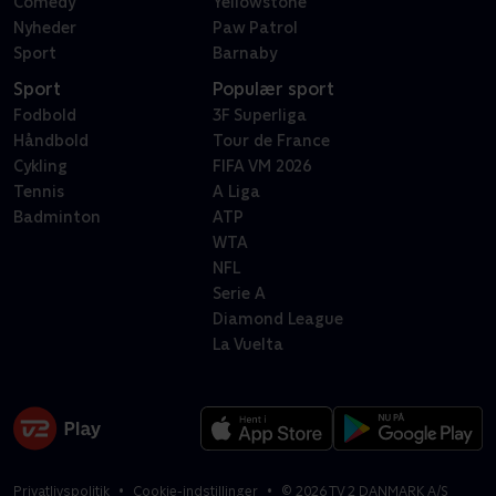
Comedy
Yellowstone
Nyheder
Paw Patrol
Sport
Barnaby
Sport
Populær sport
Fodbold
3F Superliga
Håndbold
Tour de France
Cykling
FIFA VM 2026
Tennis
A Liga
Badminton
ATP
WTA
NFL
Serie A
Diamond League
La Vuelta
Privatlivspolitik
Cookie-indstillinger
©
2026
TV 2 DANMARK A/S