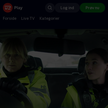
Log ind
Prøv nu
Forside
Live TV
Kategorier