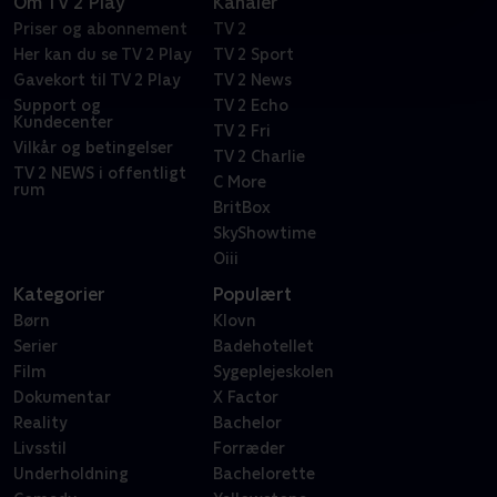
Om TV 2 Play
Kanaler
Priser og abonnement
TV 2
Her kan du se TV 2 Play
TV 2 Sport
Gavekort til TV 2 Play
TV 2 News
Support og
TV 2 Echo
Kundecenter
TV 2 Fri
Vilkår og betingelser
TV 2 Charlie
TV 2 NEWS i offentligt
C More
rum
BritBox
SkyShowtime
Oiii
Kategorier
Populært
Børn
Klovn
Serier
Badehotellet
Film
Sygeplejeskolen
Dokumentar
X Factor
Reality
Bachelor
Livsstil
Forræder
Underholdning
Bachelorette