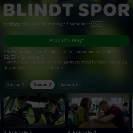
•
Krimi & Spænding
•
3 sæsoner
•
Prøv TV 2 Play*
*Kræver pakken Favorit. Administrer dit abonnement på Mit TV 2.
S2:E3 • Episode 3
Tommy opildner Frances til at gå videre med hendes forsøg på
at gøre livet surt for Catherine.
Sæson 1
Sæson 2
Sæson 3
3. Episode 3
4. Episode 4