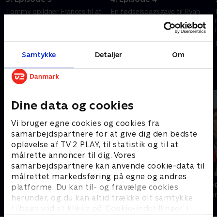
Tommy opildner Frances til at
En fødselsdagsgave til Ryan
gå videre med hendes forsøg
minder Catherine om, at faren
på at gøre livet surt for
måske er tættere på, end hun
Catherine.
tror.
1. maj 2023 • 57 min
1. maj 2023 • 57 min
Samtykke
Detaljer
Om
Andre så også
Dine data og cookies
Vi bruger egne cookies og cookies fra
samarbejdspartnere for at give dig den bedste
oplevelse af TV 2 PLAY, til statistik og til at
målrette annoncer til dig. Vores
samarbejdspartnere kan anvende cookie-data til
målrettet markedsføring på egne og andres
Inspector Morse
Gerningssted
platforme. Du kan til- og fravælge cookies
Krimi & Spænding • 8 sæsoner
Krimi & Spændi
herunder, og du kan altid trække dit samtykke
tilbage ved at klikke på ’Cookie-indstillinger’ i