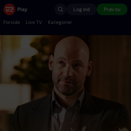
Log ind
Prøv nu
Forside
Live TV
Kategorier