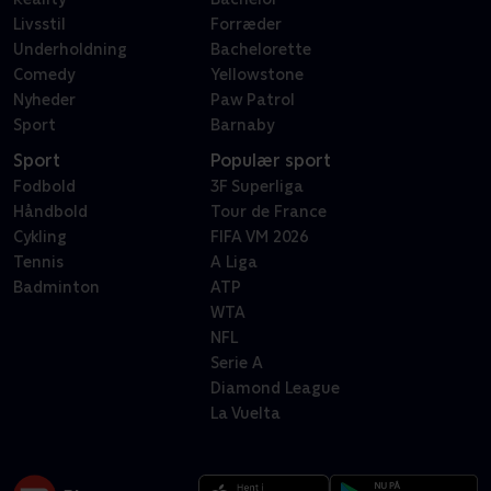
Livsstil
Forræder
Underholdning
Bachelorette
Comedy
Yellowstone
Nyheder
Paw Patrol
Sport
Barnaby
Sport
Populær sport
Fodbold
3F Superliga
Håndbold
Tour de France
Cykling
FIFA VM 2026
Tennis
A Liga
Badminton
ATP
WTA
NFL
Serie A
Diamond League
La Vuelta