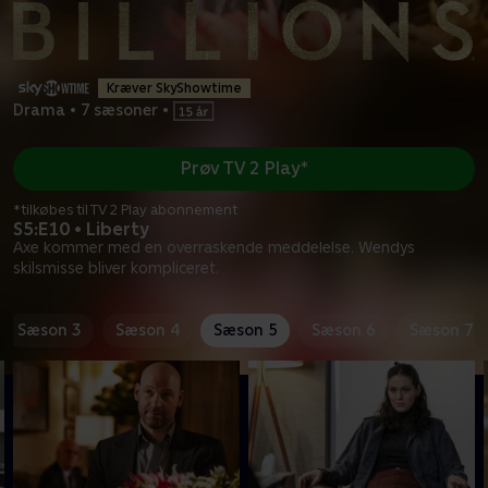
Kræver SkyShowtime
Drama
•
7 sæsoner
•
Prøv TV 2 Play*
*tilkøbes til TV 2 Play abonnement
S5:E10 • Liberty
Axe kommer med en overraskende meddelelse. Wendys
skilsmisse bliver kompliceret.
Sæson 3
Sæson 4
Sæson 5
Sæson 6
Sæson 7