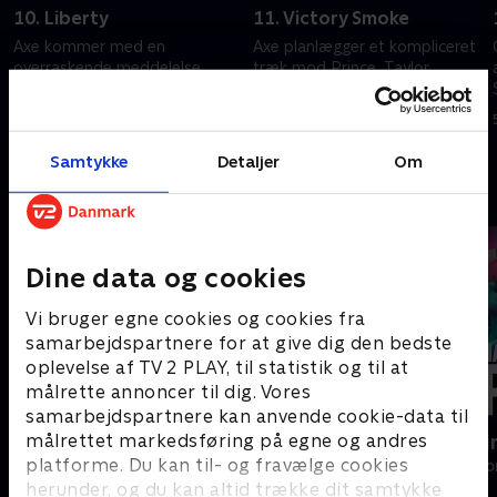
10. Liberty
11. Victory Smoke
Axe kommer med en
Axe planlægger et kompliceret
overraskende meddelelse.
træk mod Prince. Taylor
Wendys skilsmisse bliver
hverver en gammel fjende.
kompliceret.
5. september 2022 • 57 min
5. september 2022 • 50 min
Samtykke
Detaljer
Om
Andre så også
Dine data og cookies
Vi bruger egne cookies og cookies fra
samarbejdspartnere for at give dig den bedste
oplevelse af TV 2 PLAY, til statistik og til at
målrette annoncer til dig. Vores
samarbejdspartnere kan anvende cookie-data til
målrettet markedsføring på egne og andres
Nepobaby
Happy fucki
platforme. Du kan til- og fravælge cookies
Drama • 1 sæsoner
Drama • 1 sæso
herunder, og du kan altid trække dit samtykke