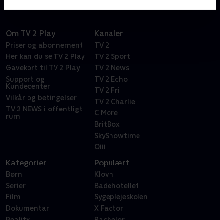
Om TV 2 Play
Kanaler
Priser og abonnement
TV 2
Her kan du se TV 2 Play
TV 2 Sport
Gavekort til TV 2 Play
TV 2 News
Support og
TV 2 Echo
Kundecenter
TV 2 Fri
Vilkår og betingelser
TV 2 Charlie
TV 2 NEWS i offentligt
C More
rum
BritBox
SkyShowtime
Oiii
Kategorier
Populært
Børn
Klovn
Serier
Badehotellet
Film
Sygeplejeskolen
Dokumentar
X Factor
Reality
Bachelor