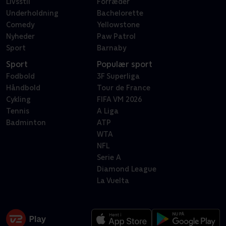
Livsstil
Forræder
Underholdning
Bachelorette
Comedy
Yellowstone
Nyheder
Paw Patrol
Sport
Barnaby
Sport
Populær sport
Fodbold
3F Superliga
Håndbold
Tour de France
Cykling
FIFA VM 2026
Tennis
A Liga
Badminton
ATP
WTA
NFL
Serie A
Diamond League
La Vuelta