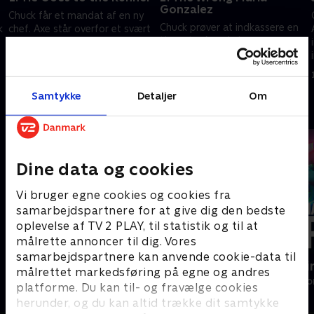
Gonzalez
Chuck får et mandat af en ny
Chuck prøver at indkassere en
k
chef. Axe står overfor et svært
tjeneste. Axe skaber nye
valg efter en nylig anklage.
kreative måder at handle på.
Taylor planlægger en uhyggelig
strategi.
1. juli 2021 • 53 min
1. juli 2021 • 56 min
Samtykke
Detaljer
Om
Andre så også
Dine data og cookies
Vi bruger egne cookies og cookies fra
samarbejdspartnere for at give dig den bedste
oplevelse af TV 2 PLAY, til statistik og til at
målrette annoncer til dig. Vores
samarbejdspartnere kan anvende cookie-data til
Nepobaby
Happy fucki
målrettet markedsføring på egne og andres
Drama • 1 sæsoner
Drama • 1 sæso
platforme. Du kan til- og fravælge cookies
herunder, og du kan altid trække dit samtykke