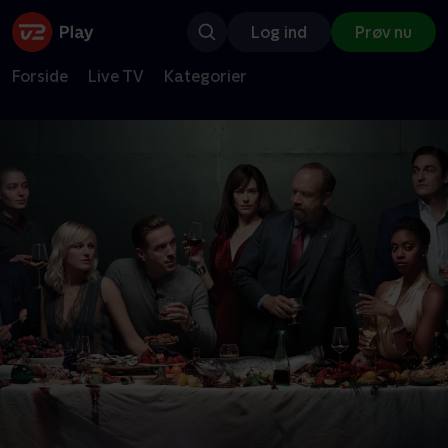
Log ind
Prøv nu
Forside
Live TV
Kategorier