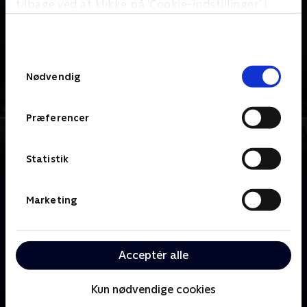
tilbage ved at klikke på ’Cookie-indstillinger’ i
bunden af siden. Læs mere om hvordan TV 2
behandler dine oplysninger i
TV 2s privatlivspolitik
.
Samtykkevalg
Nødvendig
Præferencer
Statistik
Om Billions
Marketing
Den udspekulerede distriktsadvokat, Chuck Rhoades,
og den geniale og ambitiøse hedgefond-konge,
Bobby "Axe" Axelrod, er på eksplosiv kollisionskurs.
Acceptér alle
Begge mænd bruger deres betragtelige kløgt, magt
og indflydelse til at udmanøvrere hinanden.
Kun nødvendige cookies