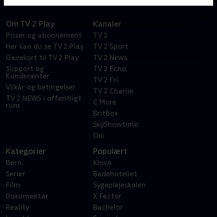
Om TV 2 Play
Kanaler
Priser og abonnement
TV 2
Her kan du se TV 2 Play
TV 2 Sport
Gavekort til TV 2 Play
TV 2 News
Support og
TV 2 Echo
Kundecenter
TV 2 Fri
Vilkår og betingelser
TV 2 Charlie
TV 2 NEWS i offentligt
C More
rum
BritBox
SkyShowtime
Oiii
Kategorier
Populært
Børn
Klovn
Serier
Badehotellet
Film
Sygeplejeskolen
Dokumentar
X Factor
Reality
Bachelor