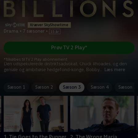
Kræver SkyShowtime
Drama
•
7 sæsoner
•
Prøv TV 2 Play*
*tilkøbes til TV 2 Play abonnement
Den udspekulerede distriktsadvokat, Chuck Rhoades, og den
geniale og ambitiøse hedgefond-konge, Bobby
...
Læs mere
Sæson 1
Sæson 2
Sæson 3
Sæson 4
Sæson 5
1. Tie Goes to the Runner
2. The Wrong Maria