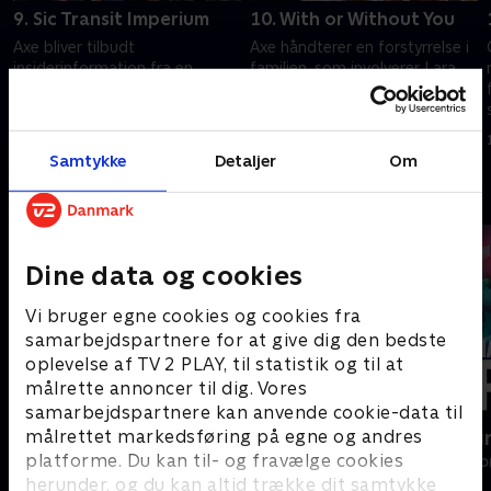
9. Sic Transit Imperium
10. With or Without You
Axe bliver tilbudt
Axe håndterer en forstyrrelse i
insiderinformation fra en
familien, som involverer Lara
tidligere ansat. Chuck presses
og børnene. Chuck bliver
offentligt til at droppe en sag.
vurderet værdig til
forfremmelse.
1. juli 2021 • 56 min
1. juli 2021 • 53 min
Samtykke
Detaljer
Om
Andre så også
Dine data og cookies
Vi bruger egne cookies og cookies fra
samarbejdspartnere for at give dig den bedste
oplevelse af TV 2 PLAY, til statistik og til at
målrette annoncer til dig. Vores
samarbejdspartnere kan anvende cookie-data til
målrettet markedsføring på egne og andres
Nepobaby
Happy fucki
platforme. Du kan til- og fravælge cookies
Drama • 1 sæsoner
Drama • 1 sæso
herunder, og du kan altid trække dit samtykke