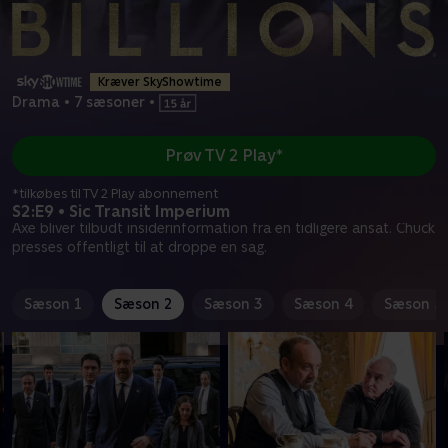
Kræver SkyShowtime
Drama
•
7 sæsoner
•
Prøv TV 2 Play*
*tilkøbes til TV 2 Play abonnement
S2:E9 • Sic Transit Imperium
Axe bliver tilbudt insiderinformation fra en tidligere ansat. Chuck
presses offentligt til at droppe en sag.
Sæson 1
Sæson 2
Sæson 3
Sæson 4
Sæson 5