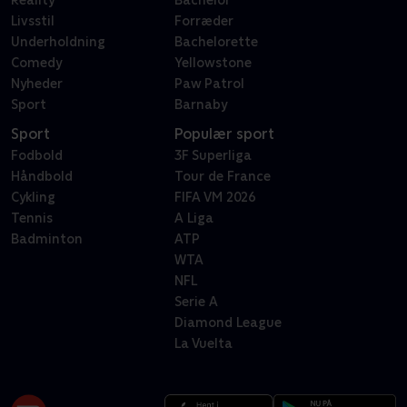
Reality
Bachelor
Livsstil
Forræder
Underholdning
Bachelorette
Comedy
Yellowstone
Nyheder
Paw Patrol
Sport
Barnaby
Sport
Populær sport
Fodbold
3F Superliga
Håndbold
Tour de France
Cykling
FIFA VM 2026
Tennis
A Liga
Badminton
ATP
WTA
NFL
Serie A
Diamond League
La Vuelta