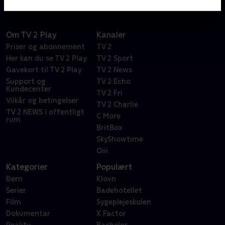
Om TV 2 Play
Kanaler
Priser og abonnement
TV 2
Her kan du se TV 2 Play
TV 2 Sport
Gavekort til TV 2 Play
TV 2 News
Support og
TV 2 Echo
Kundecenter
TV 2 Fri
Vilkår og betingelser
TV 2 Charlie
TV 2 NEWS i offentligt
C More
rum
BritBox
SkyShowtime
Oiii
Kategorier
Populært
Børn
Klovn
Serier
Badehotellet
Film
Sygeplejeskolen
Dokumentar
X Factor