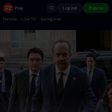
Log ind
Prøv nu
Forside
Live TV
Kategorier