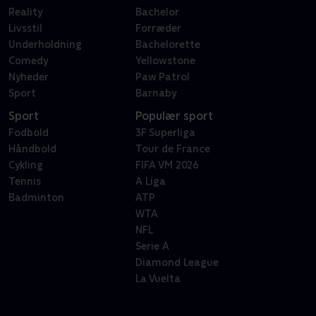
Reality
Bachelor
Livsstil
Forræder
Underholdning
Bachelorette
Comedy
Yellowstone
Nyheder
Paw Patrol
Sport
Barnaby
Sport
Populær sport
Fodbold
3F Superliga
Håndbold
Tour de France
Cykling
FIFA VM 2026
Tennis
A Liga
Badminton
ATP
WTA
NFL
Serie A
Diamond League
La Vuelta