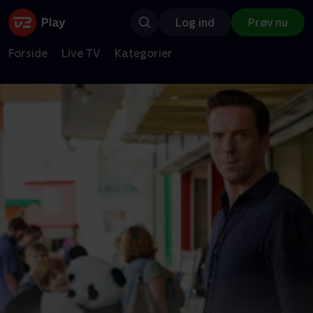
Log ind
Prøv nu
Forside
Live TV
Kategorier