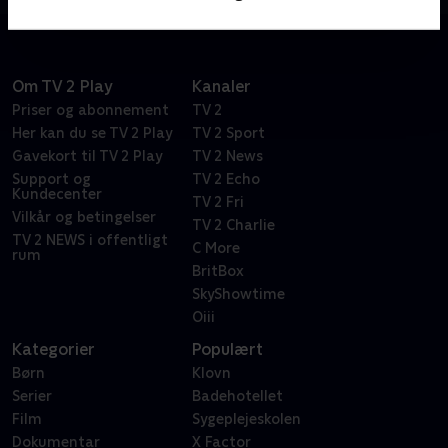
Om TV 2 Play
Kanaler
Priser og abonnement
TV 2
Her kan du se TV 2 Play
TV 2 Sport
Gavekort til TV 2 Play
TV 2 News
Support og
TV 2 Echo
Kundecenter
TV 2 Fri
Vilkår og betingelser
TV 2 Charlie
TV 2 NEWS i offentligt
C More
rum
BritBox
SkyShowtime
Oiii
Kategorier
Populært
Børn
Klovn
Serier
Badehotellet
Film
Sygeplejeskolen
Dokumentar
X Factor