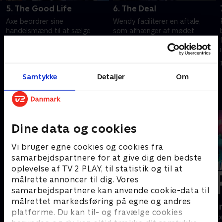
5. The Good Life
6. The Deal
Axe beordrer sine
Wendy faciliterer en aftale,
handelsmænd til at sælge
som afhænger af mødet
deres værdipapirer, hvorefter
mellem Chuck og Axe.
han forsvinder. Chuck sender
1. juli 2021 • 56 min
FBI for at arrestere dem.
1. juli 2021 • 56 min
Samtykke
Detaljer
Om
Andre så også
Dine data og cookies
Vi bruger egne cookies og cookies fra
samarbejdspartnere for at give dig den bedste
oplevelse af TV 2 PLAY, til statistik og til at
målrette annoncer til dig. Vores
samarbejdspartnere kan anvende cookie-data til
målrettet markedsføring på egne og andres
Nepobaby
Happy fucki
platforme. Du kan til- og fravælge cookies
Drama • 1 sæsoner
Drama • 1 sæso