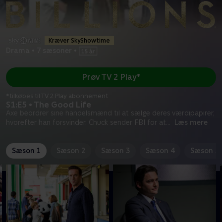
Kræver SkyShowtime
Drama
•
7 sæsoner
•
Prøv TV 2 Play*
*tilkøbes til TV 2 Play abonnement
S1:E5 • The Good Life
Axe beordrer sine handelsmænd til at sælge deres værdipapirer,
hvorefter han forsvinder. Chuck sender FBI for at
...
Læs mere
Sæson 1
Sæson 2
Sæson 3
Sæson 4
Sæson 5