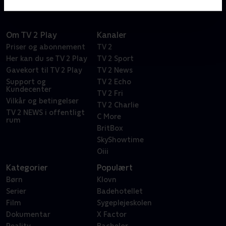
Om TV 2 Play
Kanaler
Priser og abonnement
TV 2
Her kan du se TV 2 Play
TV 2 Sport
Gavekort til TV 2 Play
TV 2 News
Support og
TV 2 Echo
Kundecenter
TV 2 Fri
Vilkår og betingelser
TV 2 Charlie
TV 2 NEWS i offentligt
C More
rum
BritBox
SkyShowtime
Oiii
Kategorier
Populært
Børn
Klovn
Serier
Badehotellet
Film
Sygeplejeskolen
Dokumentar
X Factor