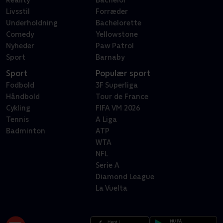
Reality
Bachelor
Livsstil
Forræder
Underholdning
Bachelorette
Comedy
Yellowstone
Nyheder
Paw Patrol
Sport
Barnaby
Sport
Populær sport
Fodbold
3F Superliga
Håndbold
Tour de France
Cykling
FIFA VM 2026
Tennis
A Liga
Badminton
ATP
WTA
NFL
Serie A
Diamond League
La Vuelta