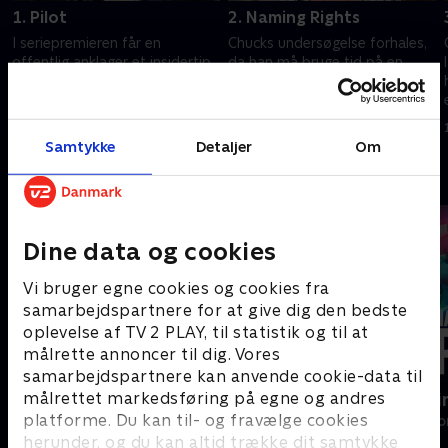
1. Pilot
2. Naming Rights
I seriepremieren får en
Chucks undersøgelse forhales,
offentlig anklager et insidertip.
da han må bruge tid på en
Det bliver starten på et katten-
anden sag. Axe foretager et
efter-musen-spil med en høj
aggressivt træk forklædt som
indsats.
velgørenhed.
1. juli 2021 • 57 min
1. juli 2021 • 52 min
Samtykke
Detaljer
Om
Andre så også
Dine data og cookies
Vi bruger egne cookies og cookies fra
samarbejdspartnere for at give dig den bedste
oplevelse af TV 2 PLAY, til statistik og til at
målrette annoncer til dig. Vores
samarbejdspartnere kan anvende cookie-data til
målrettet markedsføring på egne og andres
Nepobaby
Happy fucki
platforme. Du kan til- og fravælge cookies
Drama • 1 sæsoner
Drama • 1 sæso
herunder, og du kan altid trække dit samtykke