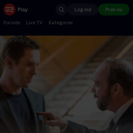
Log ind
Prøv nu
Forside
Live TV
Kategorier