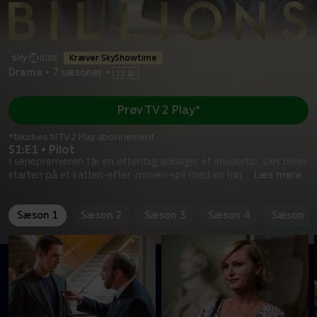
Kræver SkyShowtime
Drama
•
7 sæsoner
•
Prøv TV 2 Play*
*tilkøbes til TV 2 Play abonnement
S1:E1 • Pilot
I seriepremieren får en offentlig anklager et insidertip. Det bliver
starten på et katten-efter-musen-spil med en høj
...
Læs mere
Sæson 1
Sæson 2
Sæson 3
Sæson 4
Sæson 5