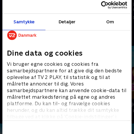
Jeg elsker frihed. Det er derfor,
jeg bor på engen i stedet for i
jeg bor på engen i stedet for i
en kube
en kube.
15. maj 2023 • 12 min
Samtykke
Detaljer
Om
1. juni 2019 • 11 min
Andre så også
Dine data og cookies
Vi bruger egne cookies og cookies fra
samarbejdspartnere for at give dig den bedste
oplevelse af TV 2 PLAY, til statistik og til at
målrette annoncer til dig. Vores
samarbejdspartnere kan anvende cookie-data til
målrettet markedsføring på egne og andres
platforme. Du kan til- og fravælge cookies
Arne Alligator
Masha og bj
herunder, og du kan altid trække dit samtykke
Børneserier • 1 sæsoner
Børneserier • 3
tilbage ved at klikke på ’Cookie-indstillinger’ i
bunden af siden. Læs mere om hvordan TV 2
behandler dine oplysninger i