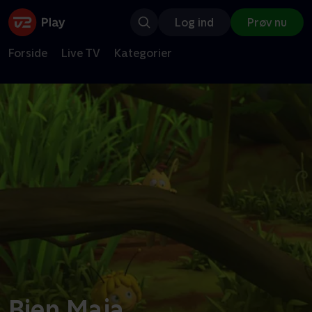
Log ind
Prøv nu
Forside
Live TV
Kategorier
Bien Maja