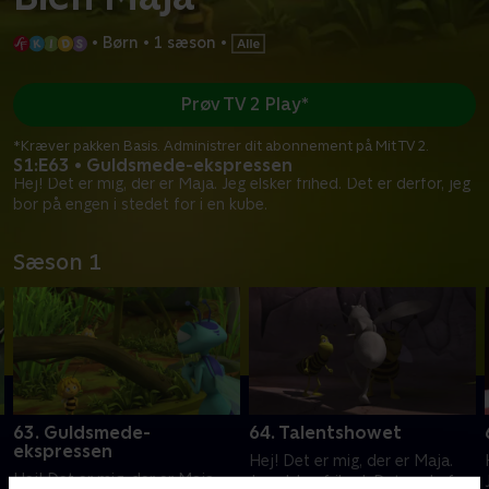
•
Børn
•
1 sæson
•
Prøv TV 2 Play*
*Kræver pakken Basis. Administrer dit abonnement på Mit TV 2.
S1:E63 • Guldsmede-ekspressen
Hej! Det er mig, der er Maja. Jeg elsker frihed. Det er derfor, jeg
bor på engen i stedet for i en kube.
Sæson 1
63. Guldsmede-
64. Talentshowet
ekspressen
Hej! Det er mig, der er Maja.
Hej! Det er mig, der er Maja.
Jeg elsker frihed. Det er derfor,