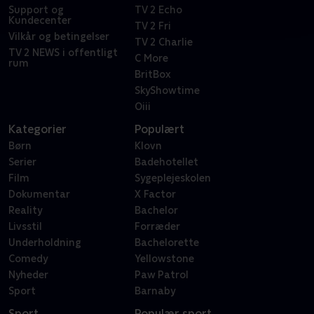
Support og
TV 2 Echo
Kundecenter
TV 2 Fri
Vilkår og betingelser
TV 2 Charlie
TV 2 NEWS i offentligt
C More
rum
BritBox
SkyShowtime
Oiii
Kategorier
Populært
Børn
Klovn
Serier
Badehotellet
Film
Sygeplejeskolen
Dokumentar
X Factor
Reality
Bachelor
Livsstil
Forræder
Underholdning
Bachelorette
Comedy
Yellowstone
Nyheder
Paw Patrol
Sport
Barnaby
Sport
Populær sport