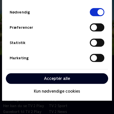
TV 2s privatlivspolitik
.
Samtykkevalg
Nødvendig
Præferencer
Statistik
Marketing
Om Bien Maja
Animationsserie for børn.
Acceptér alle
Kun nødvendige cookies
Om TV 2 Play
Kanaler
Priser og abonnement
TV 2
Her kan du se TV 2 Play
TV 2 Sport
Gavekort til TV 2 Play
TV 2 News