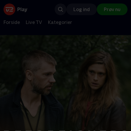
Log ind
Prøv nu
Forside
Live TV
Kategorier