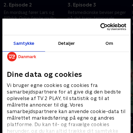
2. Episode 2
3. Episode 3
En mordsag fører Lars og
Retsmedicinske beviser peger
Alfhildr, Oslos første multi-
på det trans-temporale
temporale betjent, til en
samfund: mennesker 'født i
sexklub
den forkerte tid.'.
8. maj 2023 • 45 min
8. maj 2023 • 45 min
Samtykke
Detaljer
Om
Andre så også
Dine data og cookies
Vi bruger egne cookies og cookies fra
samarbejdspartnere for at give dig den bedste
oplevelse af TV 2 PLAY, til statistik og til at
målrette annoncer til dig. Vores
samarbejdspartnere kan anvende cookie-data til
målrettet markedsføring på egne og andres
Happy fucking Pride
Fake Patient
platforme. Du kan til- og fravælge cookies
Drama • 1 sæsoner
Drama • 1 sæso
herunder, og du kan altid trække dit samtykke