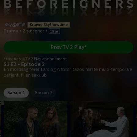
Kræver SkyShowtime
Drama
•
2 sæsoner
•
Prøv TV 2 Play*
*tilkøbes til TV 2 Play abonnement
S1:E2 • Episode 2
En mordsag fører Lars og Alfhildr, Oslos første multi-temporale
betjent, til en sexklub
Sæson 1
Sæson 2