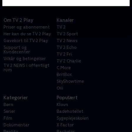
Om TV 2 Play
Kanaler
Priser og abonnement
TV 2
Her kan du se TV 2 Play
TV 2 Sport
Gavekort til TV 2 Play
TV 2 News
Support og
TV 2 Echo
Kundecenter
TV 2 Fri
Vilkår og betingelser
TV 2 Charlie
TV 2 NEWS i offentligt
C More
rum
BritBox
SkyShowtime
Oiii
Kategorier
Populært
Børn
Klovn
Serier
Badehotellet
Film
Sygeplejeskolen
Dokumentar
X Factor
Reality
Bachelor