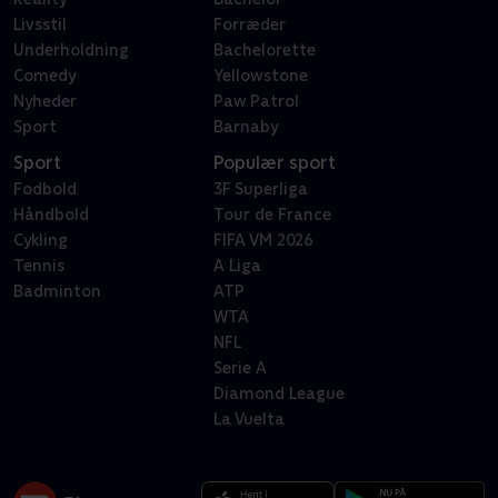
Livsstil
Forræder
Underholdning
Bachelorette
Comedy
Yellowstone
Nyheder
Paw Patrol
Sport
Barnaby
Sport
Populær sport
Fodbold
3F Superliga
Håndbold
Tour de France
Cykling
FIFA VM 2026
Tennis
A Liga
Badminton
ATP
WTA
NFL
Serie A
Diamond League
La Vuelta