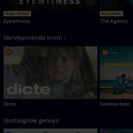
Nyligt tilføjet
Ny episode
Eyewitness
The Agency
Nervepirrende krimi
Dicte
Sommerdahl
Nostalgiske gensyn