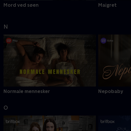
Mord ved søen
Maigret
N
Normale mennesker
Nepobaby
O