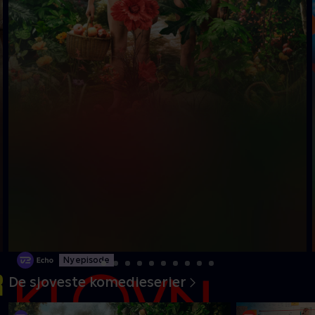
Ny episode
De sjoveste komedieserier