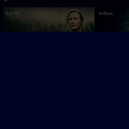
Ulvesommer
Until I Kill You
V