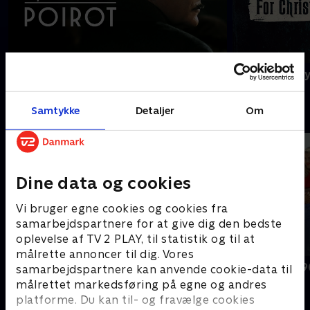
Agatha Christie's Poirot
A Ghost Story
Samtykke
Detaljer
Om
B
Dine data og cookies
Vi bruger egne cookies og cookies fra
samarbejdspartnere for at give dig den bedste
oplevelse af TV 2 PLAY, til statistik og til at
målrette annoncer til dig. Vores
BH90210
Beverly Hills 
samarbejdspartnere kan anvende cookie-data til
målrettet markedsføring på egne og andres
platforme. Du kan til- og fravælge cookies