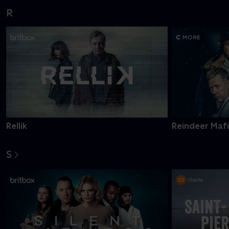
R
Rellik
Reindeer Maf
S