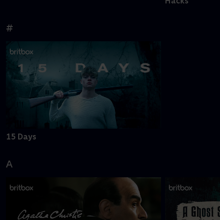
Hacks
#
15 Days
A