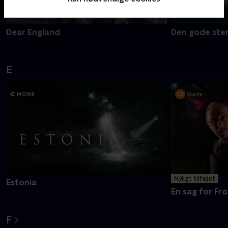
Dear England
Den gode ste
E
Nyligt tilføjet
Estonia
En sag for Fro
F