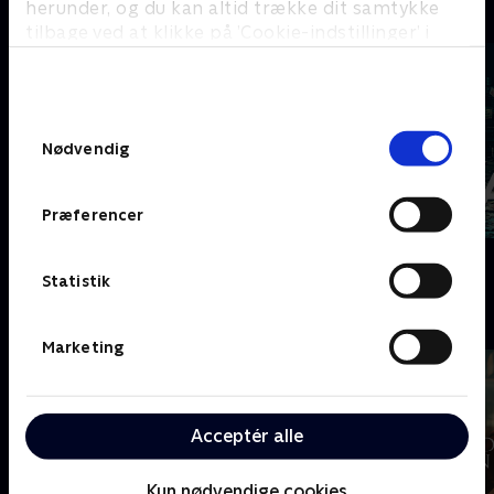
herunder, og du kan altid trække dit samtykke
C
tilbage ved at klikke på ’Cookie-indstillinger’ i
bunden af siden. Læs mere om hvordan TV 2
behandler dine oplysninger i
TV 2s privatlivspolitik
.
Samtykkevalg
Nødvendig
Præferencer
Coldwater
Cleaning Up
Statistik
D
Marketing
Acceptér alle
Kun nødvendige cookies