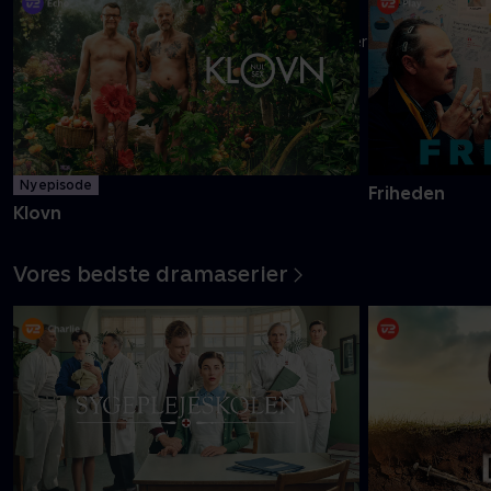
Danmarks pinligste makkerpar Frank og Casper navigerer livet
med tvivlsom succes
Mere info
Ny episode
Friheden
Klovn
Vores bedste dramaserier