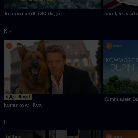
Jorden rundt i 80 dage
Javel, hr. stat
K
Nyligt tilføjet
Kommissær Du
Kommissær Rex
L