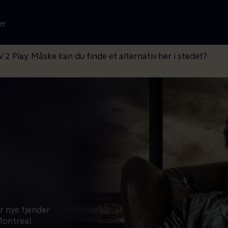
er
V 2 Play. Måske kan du finde et alternativ her i stedet?
r nye fjender
Montreal.