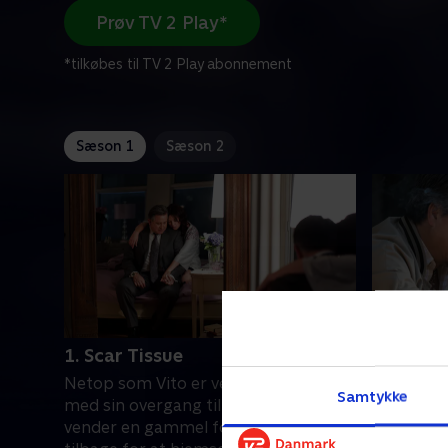
Prøv TV 2 Play*
*tilkøbes til TV 2 Play abonnement
Sæson 1
Sæson 2
1. Scar Tissue
2. Pacifi
Netop som Vito er ved at få succes
Declan lov
Samtykke
med sin overgang til det civile liv,
prioritet 
vender en gammel forbrydelse
Rizzuto-fa