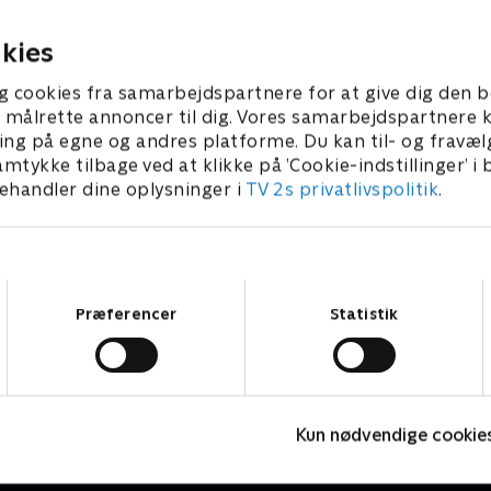
2025 • 44 min
1. august 2025 • 44 min
kies
g cookies fra samarbejdspartnere for at give dig den b
l at målrette annoncer til dig. Vores samarbejdspartner
ing på egne og andres platforme. Du kan til- og fravæl
amtykke tilbage ved at klikke på ’Cookie-indstillinger’ i
handler dine oplysninger i
TV 2s privatlivspolitik
.
Samtykkevalg
Præferencer
Statistik
Fake Patient
K
Kun nødvendige cookie
Drama • 1 sæsoner
D