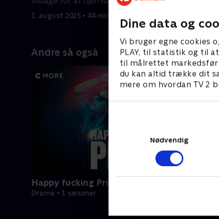
tilbage for at hjemsøge ham.
1. august 
1. august 2025 • 44 min
Dine data og coo
Vi bruger egne cookies o
Andre så også
PLAY, til statistik og ti
til målrettet markedsfør
du kan altid trække dit s
mere om hvordan TV 2 be
Nødvendig
Happy fucking Pride
Drama • 1 sæsoner