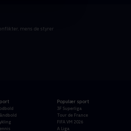
onflikter, mens de styrer
port
Populær sport
odbold
3F Superliga
åndbold
Tour de France
ykling
FIFA VM 2026
ennis
A Liga