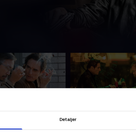
er
3. Feast or Famine
er Vito, at hans første
Da alting ser ud til at køre p
Detaljer
altid vil være at beskytte
bryder en magtkamp ud, og
milien.
må vise lederskab.