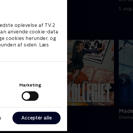
1. aug
edste oplevelse af TV 2
e kan anvende cookie-data
ge cookies herunder, og
 bunden af siden. Læs
Marketing
ollegiet
Made 
s
Acceptér alle
rama • 1 sæsoner
Drama 