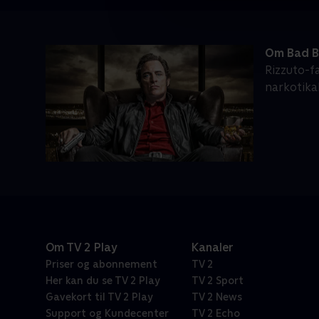
Om Bad B
Rizzuto-f
narkotika
Om TV 2 Play
Kanaler
Priser og abonnement
TV 2
Her kan du se TV 2 Play
TV 2 Sport
Gavekort til TV 2 Play
TV 2 News
Support og Kundecenter
TV 2 Echo