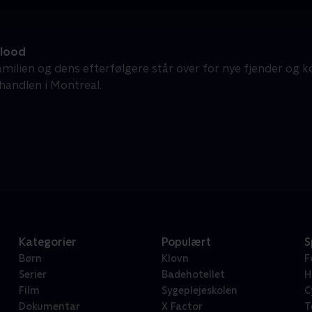
lood
amilien og dens efterfølgere står over for nye fjender og k
handlen i Montreal.
Kategorier
Populært
S
Børn
Klovn
F
Serier
Badehotellet
H
Film
Sygeplejeskolen
C
Dokumentar
X Factor
T