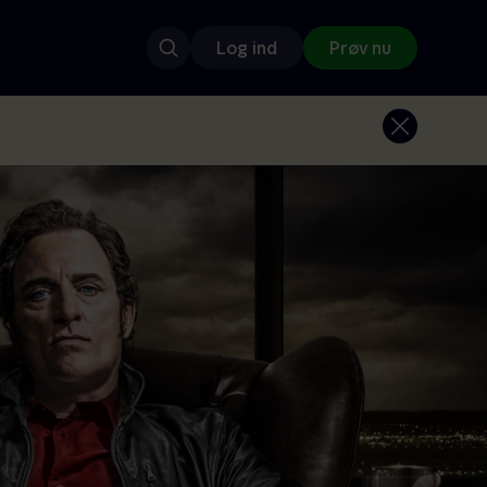
Log ind
Prøv nu