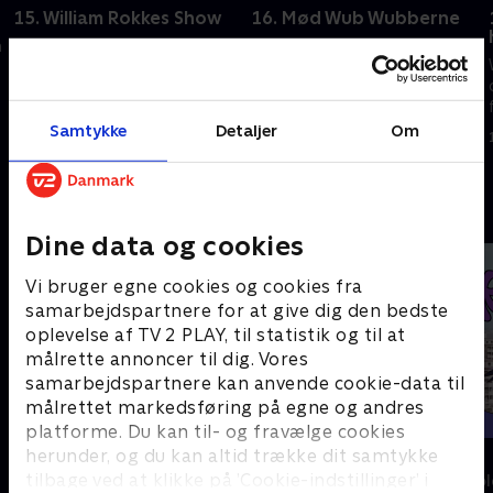
15. William Rokkes Show
16. Mød Wub Wubberne
n
William er vært på sit eget tv-
William elsker den nye
show, og Chucks og Ezra tager
sanggruppe Wub Wubs. Det
ud for at finde en særlig sang.
gør Baby ikke.
13. september 2025 • 21 min
13. september 2025 • 21 min
Samtykke
Detaljer
Om
Andre så også
Dine data og cookies
Vi bruger egne cookies og cookies fra
samarbejdspartnere for at give dig den bedste
oplevelse af TV 2 PLAY, til statistik og til at
målrette annoncer til dig. Vores
samarbejdspartnere kan anvende cookie-data til
målrettet markedsføring på egne og andres
platforme. Du kan til- og fravælge cookies
herunder, og du kan altid trække dit samtykke
Katrine undersøger - musik
Dyr i by'r
tilbage ved at klikke på ’Cookie-indstillinger’ i
Børne-underholdning • 1 sæsoner
Børne-underhol