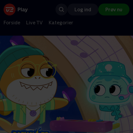
Log ind
Prøv nu
Forside
Live TV
Kategorier