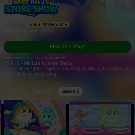
Kræver SkyShowtime
Børn
•
3 sæsoner
•
Prøv TV 2 Play*
*tilkøbes til TV 2 Play abonnement
S3:E15 • William Rokkes Show
William er vært på sit eget tv-show, og Chucks og Ezra tager ud
for at finde en særlig sang.
Sæson 1
Sæson 2
Sæson 3