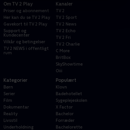
Om TV 2 Play
Kanaler
Priser og abonnement
TV 2
Her kan du se TV 2 Play
TV 2 Sport
Gavekort til TV 2 Play
TV 2 News
Support og
TV 2 Echo
Kundecenter
TV 2 Fri
Vilkår og betingelser
TV 2 Charlie
TV 2 NEWS i offentligt
C More
rum
BritBox
SkyShowtime
Oiii
Kategorier
Populært
Børn
Klovn
Serier
Badehotellet
Film
Sygeplejeskolen
Dokumentar
X Factor
Reality
Bachelor
Livsstil
Forræder
Underholdning
Bachelorette