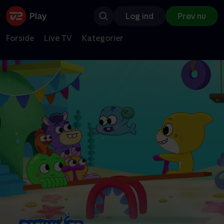
Log ind
Prøv nu
Forside
Live TV
Kategorier