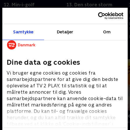
12. Min-i-golf
13. Den store storm
En egoistisk fisk overtager
En storm ødelægger Baby og
minigolfbanen. Hank kæmper
Williams sjove planer. William
for at overvinde sin frygt.
og Vola deltager i en
videnskabskonkurrence.
1. januar 2023 • 21 min
Samtykke
Detaljer
Om
1. januar 2023 • 21 min
Andre så også
Dine data og cookies
Vi bruger egne cookies og cookies fra
samarbejdspartnere for at give dig den bedste
oplevelse af TV 2 PLAY, til statistik og til at
målrette annoncer til dig. Vores
samarbejdspartnere kan anvende cookie-data til
målrettet markedsføring på egne og andres
platforme. Du kan til- og fravælge cookies
AD?!
Katrine und
herunder, og du kan altid trække dit samtykke
Børne-underholdning • 1 sæsoner
Børne-underhol
tilbage ved at klikke på ’Cookie-indstillinger’ i