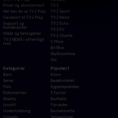
Priser og abonnement
TV 2
Her kan du se TV 2 Play
TV 2 Sport
Gavekort til TV 2 Play
TV 2 News
Support og
TV 2 Echo
Kundecenter
TV 2 Fri
Vilkår og betingelser
TV 2 Charlie
TV 2 NEWS i offentligt
C More
rum
BritBox
SkyShowtime
Oiii
Kategorier
Populært
Børn
Klovn
Serier
Badehotellet
Film
Sygeplejeskolen
Dokumentar
X Factor
Reality
Bachelor
Livsstil
Forræder
Underholdning
Bachelorette
Comedy
Yellowstone