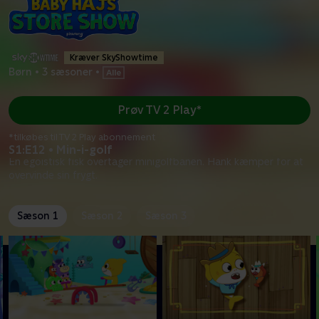
Kræver SkyShowtime
Børn
•
3 sæsoner
•
Prøv TV 2 Play*
*tilkøbes til TV 2 Play abonnement
S1:E12 • Min-i-golf
En egoistisk fisk overtager minigolfbanen. Hank kæmper for at
overvinde sin frygt.
Sæson 1
Sæson 2
Sæson 3