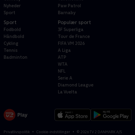
Nyheder
Paw Patrol
Sport
Barnaby
Sport
Populær sport
Fodbold
3F Superliga
Håndbold
Tour de France
Cykling
FIFA VM 2026
Tennis
A Liga
Badminton
ATP
WTA
NFL
Serie A
Diamond League
La Vuelta
Privatlivspolitik
Cookie-indstillinger
©
2026
TV 2 DANMARK A/S