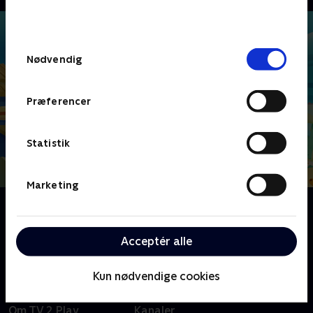
bunden af siden. Læs mere om hvordan TV 2
behandler dine oplysninger i
TV 2s privatlivspolitik
.
Samtykkevalg
Nødvendig
Præferencer
Statistik
Marketing
Om Baby Hajs Store Show
Brooklyn 'Baby' Shark og hans bedste ven, William
Ray, har sjove eventyr sammen i Carnivore Cove.
Acceptér alle
Kun nødvendige cookies
Om TV 2 Play
Kanaler