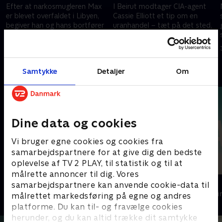
Efter at narkosmugleren Max
I Beirut modtager CIA-agent
er blevet overfaldet i Libyen,
Cassie Elliott et tip om en
begiver han og hans bortfører
uranhandel – tæt på det sted,
JJ sig ud på en farefuld rejse til
hvor Max og JJ holder sig skjult.
Beirut.
26. september 2025 • 45 min
26. september 2025 • 42 min
Samtykke
Detaljer
Om
Andre så også
Dine data og cookies
Vi bruger egne cookies og cookies fra
samarbejdspartnere for at give dig den bedste
oplevelse af TV 2 PLAY, til statistik og til at
målrette annoncer til dig. Vores
Top Dog
The Au Pair
samarbejdspartnere kan anvende cookie-data til
Krimi & Spænding • 1 sæsoner
Krimi & Spændi
målrettet markedsføring på egne og andres
platforme. Du kan til- og fravælge cookies
herunder, og du kan altid trække dit samtykke