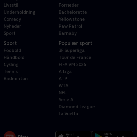
Livsstil
Forræder
Underholdning
Bachelorette
Comedy
Yellowstone
Nyheder
Paw Patrol
Sport
Barnaby
Sport
Populær sport
Fodbold
3F Superliga
Håndbold
Tour de France
Cykling
FIFA VM 2026
Tennis
A Liga
Badminton
ATP
WTA
NFL
Serie A
Diamond League
La Vuelta