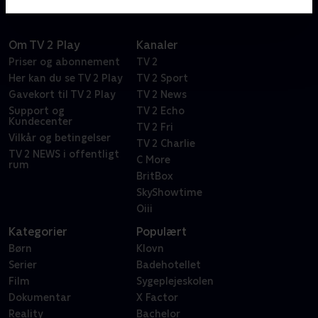
Om TV 2 Play
Kanaler
Priser og abonnement
TV 2
Her kan du se TV 2 Play
TV 2 Sport
Gavekort til TV 2 Play
TV 2 News
Support og
TV 2 Echo
Kundecenter
TV 2 Fri
Vilkår og betingelser
TV 2 Charlie
TV 2 NEWS i offentligt
C More
rum
BritBox
SkyShowtime
Oiii
Kategorier
Populært
Børn
Klovn
Serier
Badehotellet
Film
Sygeplejeskolen
Dokumentar
X Factor
Reality
Bachelor