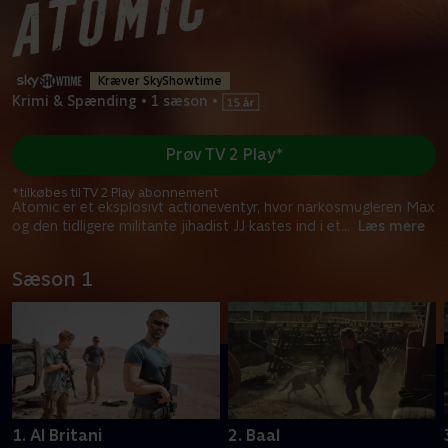
Kræver SkyShowtime
Krimi & Spænding
•
1 sæson
•
Prøv TV 2 Play*
*tilkøbes til TV 2 Play abonnement
Atomic er et eksplosivt actioneventyr, hvor narkosmugleren Max
og den tidligere militante jihadist JJ kastes ind i et
...
Læs mere
Sæson 1
1. Al Britani
2. Baal