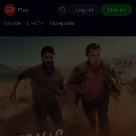
Log ind
Prøv nu
Forside
Live TV
Kategorier