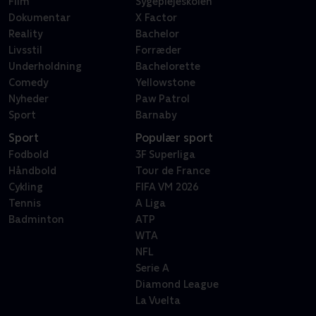
Film
Sygeplejeskolen
Dokumentar
X Factor
Reality
Bachelor
Livsstil
Forræder
Underholdning
Bachelorette
Comedy
Yellowstone
Nyheder
Paw Patrol
Sport
Barnaby
Sport
Populær sport
Fodbold
3F Superliga
Håndbold
Tour de France
Cykling
FIFA VM 2026
Tennis
A Liga
Badminton
ATP
WTA
NFL
Serie A
Diamond League
La Vuelta