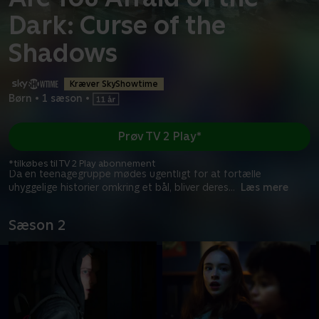
Dark: Curse of the
Shadows
Kræver SkyShowtime
Børn
•
1 sæson
•
Prøv TV 2 Play*
*tilkøbes til TV 2 Play abonnement
Da en teenagegruppe mødes ugentligt for at fortælle
uhyggelige historier omkring et bål, bliver deres
...
Læs mere
Sæson 2