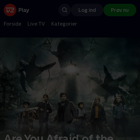
Log ind
Prøv nu
Forside
Live TV
Kategorier
Are You Afraid of the