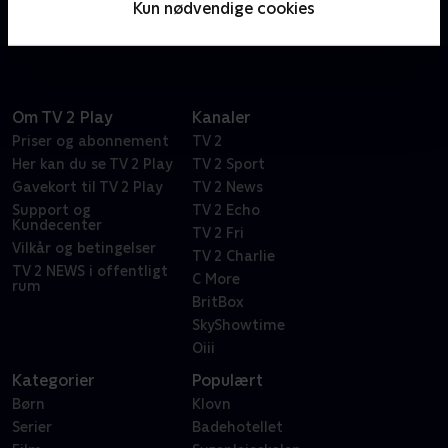
Kun nødvendige cookies
så uhyggelig som deres egne historier.
Om TV 2 Play
Kanaler
Priser og abonnement
TV 2
Her kan du se TV 2 Play
TV 2 Sport
Gavekort til TV 2 Play
TV 2 News
Support og
TV 2 Echo
Kundecenter
TV 2 Fri
Vilkår og betingelser
TV 2 Charlie
TV 2 NEWS i offentligt
C More
rum
BritBox
SkyShowtime
Oiii
Kategorier
Populært
Børn
Klovn
Serier
Badehotellet