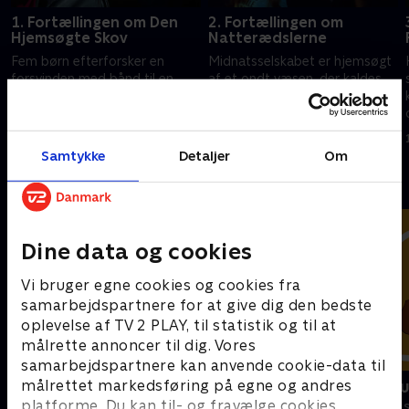
1. Fortællingen om Den
2. Fortællingen om
Hjemsøgte Skov
Natterædslerne
Fem børn efterforsker en
Midnatsselskabet er hjemsøgt
forsvinden med bånd til en
af et ondt væsen, der kaldes
mystisk forbandelse i en
Skyggemanden.
kystby.
1. januar 2023 • 43 min
1. januar 2023 • 42 min
Samtykke
Detaljer
Om
Andre så også
Dine data og cookies
Vi bruger egne cookies og cookies fra
samarbejdspartnere for at give dig den bedste
oplevelse af TV 2 PLAY, til statistik og til at
målrette annoncer til dig. Vores
samarbejdspartnere kan anvende cookie-data til
målrettet markedsføring på egne og andres
Vicke Viking
Miniteve: M
platforme. Du kan til- og fravælge cookies
Børneserier • 1 sæsoner
Børneserier • 1