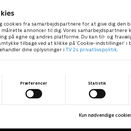
024 • 51 min
7. maj 2024 • 45 min
kies
g cookies fra samarbejdspartnere for at give dig den b
l at målrette annoncer til dig. Vores samarbejdspartner
ing på egne og andres platforme. Du kan til- og fravæl
amtykke tilbage ved at klikke på ’Cookie-indstillinger’ i
handler dine oplysninger i
TV 2s privatlivspolitik
.
Samtykkevalg
Præferencer
Statistik
Fake Patient
K
Drama • 1 sæsoner
D
Kun nødvendige cookie