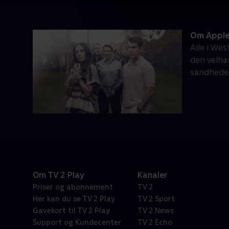
Om Apples
Alle i We
den velha
sandheden
Om TV 2 Play
Kanaler
Priser og abonnement
TV 2
Her kan du se TV 2 Play
TV 2 Sport
Gavekort til TV 2 Play
TV 2 News
Support og Kundecenter
TV 2 Echo