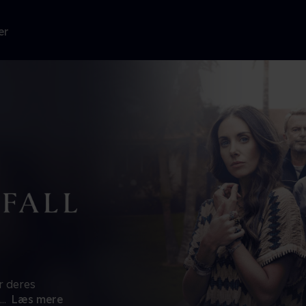
er
r deres
...
Læs mere