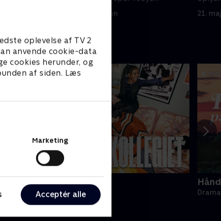
forsvinden
14. maj 2024 • 48 min
21. ma
edste oplevelse af TV 2
e kan anvende cookie-data
ge cookies herunder, og
 bunden af siden. Læs
Marketing
ollegiet
Hånde
rama • 1 sæsoner
Drama 
s
Acceptér alle