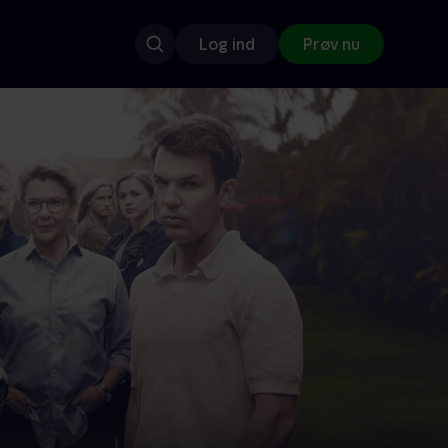
Log ind
Prøv nu