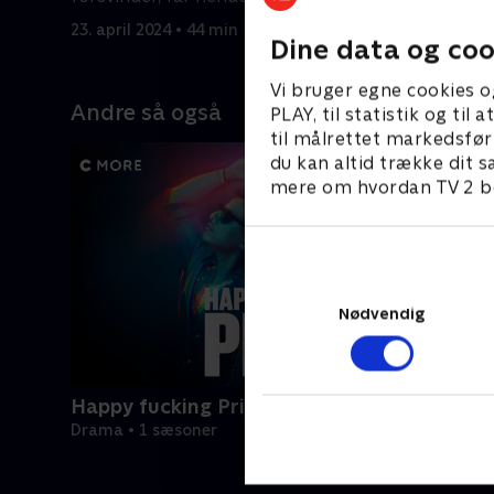
30. april 2
om en forbrydelse
23. april 2024 • 44 min
Dine data og coo
Vi bruger egne cookies o
Andre så også
PLAY, til statistik og ti
til målrettet markedsfør
du kan altid trække dit s
mere om hvordan TV 2 be
Nødvendig
Happy fucking Pride
Drama • 1 sæsoner