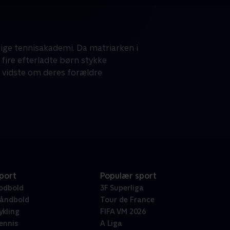
rige tennisakademi. Da matriarken i
 fire efterladte børn stykke
 vidste om deres forældre
port
Populær sport
odbold
3F Superliga
åndbold
Tour de France
ykling
FIFA VM 2026
ennis
A Liga