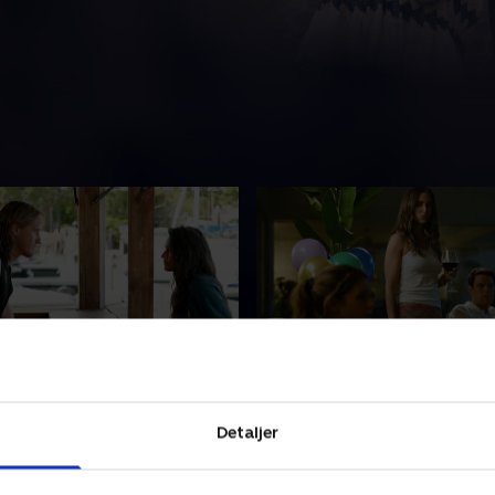
3. Amy
d at søgningen efter Joy
Da mysteriet omkring Joys
Detaljer
res, leder hendes søn Logan
forsvinden bliver stadig dyb
æk fra sin familie
samler Amy lokalsamfundet
at få sin mor hjem