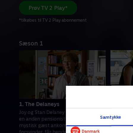
Prøv TV 2 Play*
*tilkøbes til TV 2 Play abonnement
Sæson 1
1. The Delaneys
2. Logan
Joy og Stan Delaney havde håbet på
I takt me
Samtykke
en anden pensionisttilværelse. Da en
intensive
mystisk gæst ankommer og Joy
politiet v
forsvinder, får hendes børn mistanke