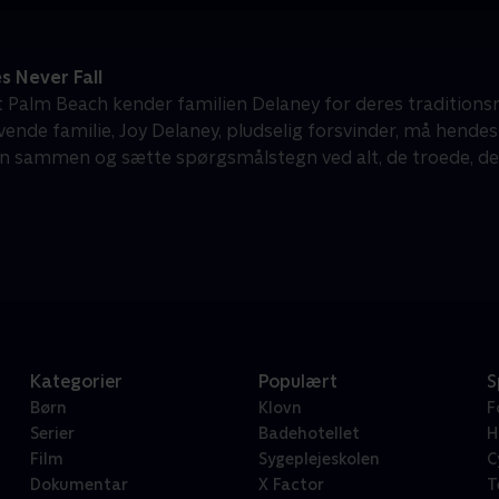
 Never Fall
st Palm Beach kender familien Delaney for deres traditions
vende familie, Joy Delaney, pludselig forsvinder, må hendes
 sammen og sætte spørgsmålstegn ved alt, de troede, de
Kategorier
Populært
S
Børn
Klovn
F
Serier
Badehotellet
H
Film
Sygeplejeskolen
C
Dokumentar
X Factor
T