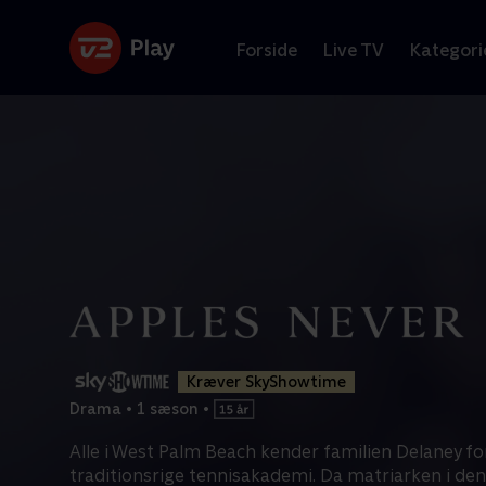
Forside
Live TV
Kategori
Kræver SkyShowtime
Drama
•
1 sæson
•
Alle i West Palm Beach kender familien Delaney fo
traditionsrige tennisakademi. Da matriarken i den