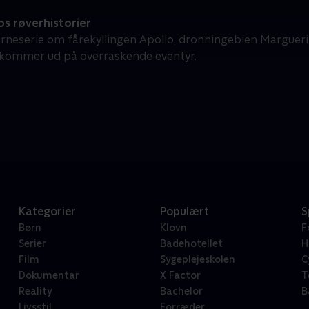
s røverhistorier
rneserie om fårekyllingen Apollo, dronningebien Marguerit
kommer ud på overraskende eventyr.
Kategorier
Populært
S
Børn
Klovn
F
Serier
Badehotellet
H
Film
Sygeplejeskolen
C
Dokumentar
X Factor
T
Reality
Bachelor
B
Livsstil
Forræder