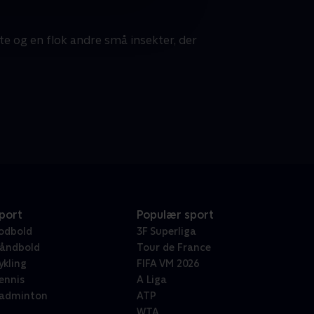
e og en flok andre små insekter, der
port
Populær sport
odbold
3F Superliga
åndbold
Tour de France
ykling
FIFA VM 2026
ennis
A Liga
adminton
ATP
WTA