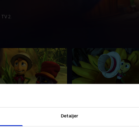
 TV 2.
e skikke
29. Under stjernerne
yllingen Apollo,
Mød fårekyllingen Apollo,
Detaljer
bien Marguerite og en flok
dronningebien Marguerite o
 insekter på eventyr.
andre små insekter på event
3 • 12 min
1. maj 2023 • 12 min