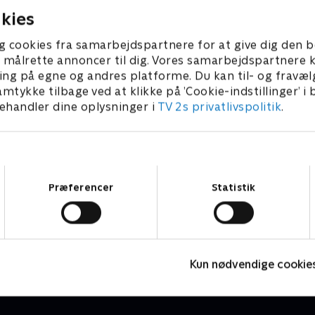
kies
g cookies fra samarbejdspartnere for at give dig den b
l at målrette annoncer til dig. Vores samarbejdspartner
ing på egne og andres platforme. Du kan til- og fravæl
amtykke tilbage ved at klikke på ’Cookie-indstillinger’ i
handler dine oplysninger i
TV 2s privatlivspolitik
.
Samtykkevalg
Præferencer
Statistik
Byens helte - musikvideoer
R
Børneserier • 1 sæsoner
B
Kun nødvendige cookie