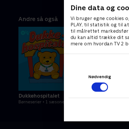
Dine data og coo
Andre så også
Vi bruger egne cookies o
PLAY, til statistik og ti
til målrettet markedsfør
du kan altid trække dit s
mere om hvordan TV 2 be
Nødvendig
Dukkehospitalet
Børneserier • 1 sæsoner