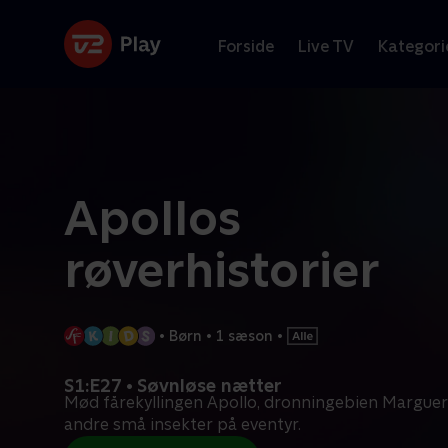
Forside
Live TV
Kategori
Apollos
røverhistorier
•
Børn
•
1 sæson
•
S1:E27 • Søvnløse nætter
Mød fårekyllingen Apollo, dronningebien Margueri
andre små insekter på eventyr.