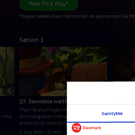
Prøv TV 2 Play*
*Kræver pakken Basis. Administrer dit abonnement på Mit
Sæson 1
27. Søvnløse nætter
28. Sjov
Mød fårekyllingen Apollo,
Mød fårek
Samtykke
n flok
dronningebien Marguerite og en flok
dronninge
andre små insekter på eventyr.
andre små
1. maj 2023 • 12 min
1. maj 202