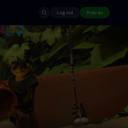
Log ind
Prøv nu