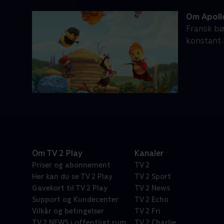
Om Apollo
Fransk bø
konstant 
Om TV 2 Play
Kanaler
Priser og abonnement
TV 2
Her kan du se TV 2 Play
TV 2 Sport
Gavekort til TV 2 Play
TV 2 News
Support og Kundecenter
TV 2 Echo
Vilkår og betingelser
TV 2 Fri
TV 2 NEWS i offentligt rum
TV 2 Charlie