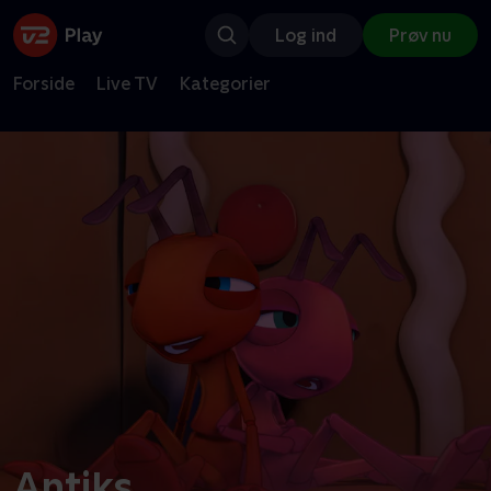
Log ind
Prøv nu
Forside
Live TV
Kategorier
Antiks