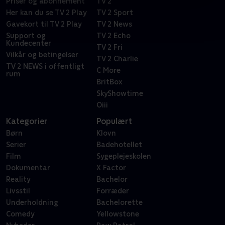
Priser og abonnement
TV 2
Her kan du se TV 2 Play
TV 2 Sport
Gavekort til TV 2 Play
TV 2 News
Support og
TV 2 Echo
Kundecenter
TV 2 Fri
Vilkår og betingelser
TV 2 Charlie
TV 2 NEWS i offentligt
C More
rum
BritBox
SkyShowtime
Oiii
Kategorier
Populært
Børn
Klovn
Serier
Badehotellet
Film
Sygeplejeskolen
Dokumentar
X Factor
Reality
Bachelor
Livsstil
Forræder
Underholdning
Bachelorette
Comedy
Yellowstone