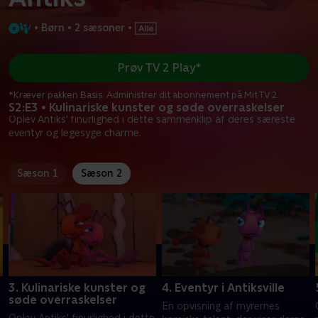
•
Børn
•
2 sæsoner
•
Prøv TV 2 Play*
*Kræver pakken Basis. Administrer dit abonnement på Mit TV 2.
S2:E3 • Kulinariske kunster og søde overraskelser
Oplev Antiks' finurlighed i dette sammenklip af deres særeste
eventyr og legesyge charme.
Sæson 1
Sæson 2
3. Kulinariske kunster og
4. Eventyr i Antiksville
søde overraskelser
En opvisning af myrernes
Oplev Antiks' finurlighed i dette