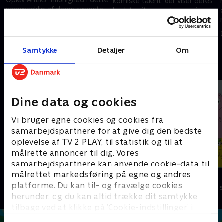
komiske talent, der viser deres
sammenklip af deres særeste
bedste vitser, spøge og sjove
eventyr og legesyge charme.
eskapader.
18. maj 2024 • 9 min
18. maj 2024 • 9 min
Samtykke
Detaljer
Om
Andre så også
Dine data og cookies
Vi bruger egne cookies og cookies fra
samarbejdspartnere for at give dig den bedste
oplevelse af TV 2 PLAY, til statistik og til at
målrette annoncer til dig. Vores
samarbejdspartnere kan anvende cookie-data til
målrettet markedsføring på egne og andres
Dino Deluxe
Barbapapa
platforme. Du kan til- og fravælge cookies
Børneserier • 1 sæsoner
Børneserier • 1
herunder, og du kan altid trække dit samtykke
tilbage ved at klikke på ’Cookie-indstillinger’ i
bunden af siden. Læs mere om hvordan TV 2