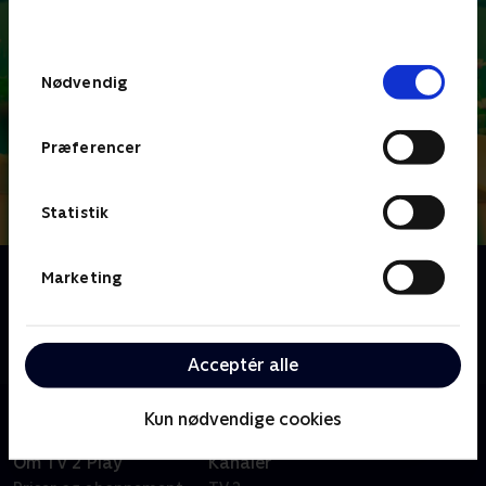
behandler dine oplysninger i
TV 2s privatlivspolitik
.
Samtykkevalg
Nødvendig
Præferencer
Statistik
Om Antiks
Marketing
De to myrer, Joey og Boo, begiver sig ud på fjollede
eventyr i en verden, hvor alt er gigantisk. De er evige
optimister, selvom tingene sjældent går deres vej.
Acceptér alle
Kun nødvendige cookies
Om TV 2 Play
Kanaler