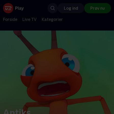
Log ind
Prøv nu
Forside
Live TV
Kategorier
Antiks