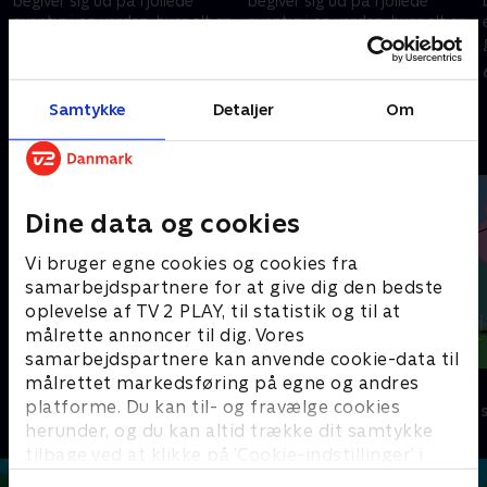
begiver sig ud på fjollede
begiver sig ud på fjollede
eventyr i en verden, hvor alt er
eventyr i en verden, hvor alt er
gigantisk. De er evige
gigantisk. De er evige
optimister, selvom tingene
optimister, selvom tingene
6. maj 2023 • 9 min
6. maj 2023 • 9 min
sjældent går deres vej.
sjældent går deres vej.
Samtykke
Detaljer
Om
Andre så også
Dine data og cookies
Vi bruger egne cookies og cookies fra
samarbejdspartnere for at give dig den bedste
oplevelse af TV 2 PLAY, til statistik og til at
målrette annoncer til dig. Vores
samarbejdspartnere kan anvende cookie-data til
målrettet markedsføring på egne og andres
Dino Deluxe
Gurli Gris
platforme. Du kan til- og fravælge cookies
Børneserier • 1 sæsoner
Børneserier • 4
herunder, og du kan altid trække dit samtykke
tilbage ved at klikke på ’Cookie-indstillinger’ i
bunden af siden. Læs mere om hvordan TV 2