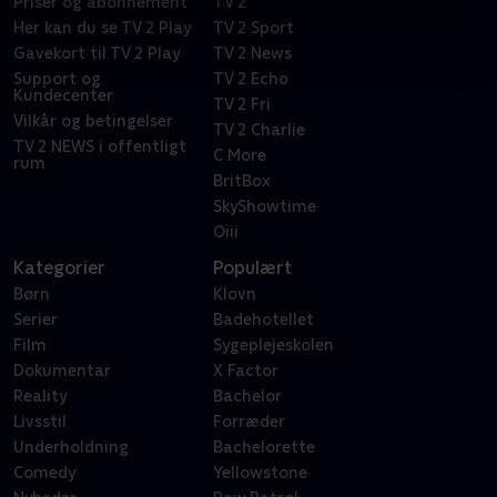
Priser og abonnement
TV 2
Her kan du se TV 2 Play
TV 2 Sport
Gavekort til TV 2 Play
TV 2 News
Support og
TV 2 Echo
Kundecenter
TV 2 Fri
Vilkår og betingelser
TV 2 Charlie
TV 2 NEWS i offentligt
C More
rum
BritBox
SkyShowtime
Oiii
Kategorier
Populært
Børn
Klovn
Serier
Badehotellet
Film
Sygeplejeskolen
Dokumentar
X Factor
Reality
Bachelor
Livsstil
Forræder
Underholdning
Bachelorette
Comedy
Yellowstone