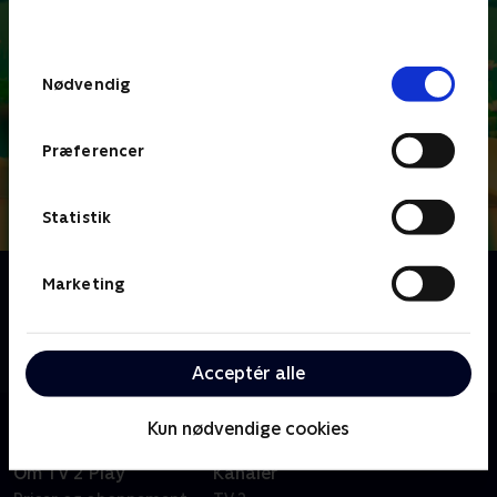
behandler dine oplysninger i
TV 2s privatlivspolitik
.
Samtykkevalg
Nødvendig
Præferencer
Statistik
Om Antiks
Marketing
De to myrer, Joey og Boo, begiver sig ud på fjollede
eventyr i en verden, hvor alt er gigantisk. De er evige
optimister, selvom tingene sjældent går deres vej.
Acceptér alle
Kun nødvendige cookies
Om TV 2 Play
Kanaler