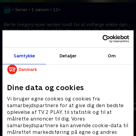
•
Serier
•
1 sæson
•
12+
Bertie Gregory rejser verden rundt for at indfange unikke dyrs
dagligdag på en helt ny måde. Her viser han alle de storslåede
øjeblikke, han og hans hold oplever på vejen.
Kræver tilkøb
Samtykke
Detaljer
Om
Mere indhold fra Disney+
Dine data og cookies
Vi bruger egne cookies og cookies fra
samarbejdspartnere for at give dig den bedste
oplevelse af TV 2 PLAY, til statistik og til at
målrette annoncer til dig. Vores
samarbejdspartnere kan anvende cookie-data til
målrettet markedsføring på egne og andres