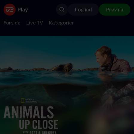
Log ind
Prøv nu
Forside
Live TV
Kategorier