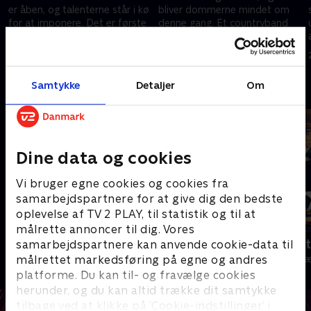
er åben, og talenterne står i kø
bliver dommerne mindet om
for at imponere. Det er første
denne gang. Et countryband
dag, deltagerne er nervøse, og
gør publikum vilde, mens et
dommerne er fulde af
episk show slutter dagens
7. februar 2025 • 84 min
14. februar 2025 • 84 min
forventninger.
auditions af.
Samtykke
Detaljer
Om
Andre så også
Dine data og cookies
Vi bruger egne cookies og cookies fra
samarbejdspartnere for at give dig den bedste
oplevelse af TV 2 PLAY, til statistik og til at
målrette annoncer til dig. Vores
Danmarks dummeste
Britain's Got
samarbejdspartnere kan anvende cookie-data til
målrettet markedsføring på egne og andres
TV-Shows • 1 sæsoner
TV-Shows • 2 s
platforme. Du kan til- og fravælge cookies
herunder, og du kan altid trække dit samtykke
tilbage ved at klikke på ’Cookie-indstillinger’ i