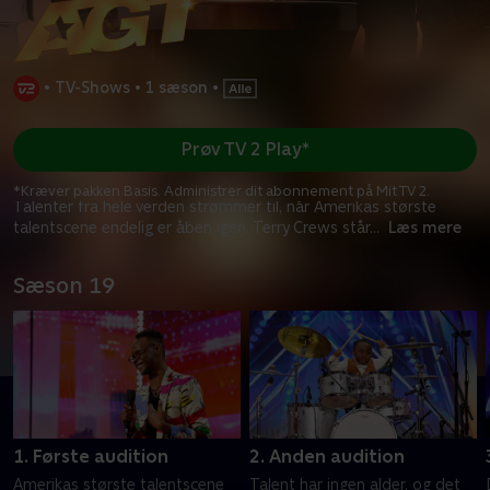
•
TV-Shows
•
1 sæson
•
Prøv TV 2 Play*
*Kræver pakken Basis. Administrer dit abonnement på Mit TV 2.
Talenter fra hele verden strømmer til, når Amerikas største
talentscene endelig er åben igen. Terry Crews står
...
Læs mere
Sæson 19
1. Første audition
2. Anden audition
Amerikas største talentscene
Talent har ingen alder, og det