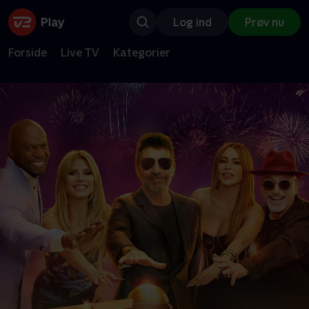
Log ind
Prøv nu
Forside
Live TV
Kategorier