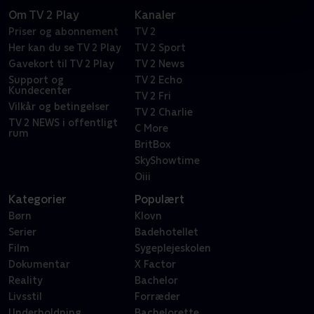
Om TV 2 Play
Kanaler
Priser og abonnement
TV 2
Her kan du se TV 2 Play
TV 2 Sport
Gavekort til TV 2 Play
TV 2 News
Support og
TV 2 Echo
Kundecenter
TV 2 Fri
Vilkår og betingelser
TV 2 Charlie
TV 2 NEWS i offentligt
C More
rum
BritBox
SkyShowtime
Oiii
Kategorier
Populært
Børn
Klovn
Serier
Badehotellet
Film
Sygeplejeskolen
Dokumentar
X Factor
Reality
Bachelor
Livsstil
Forræder
Underholdning
Bachelorette