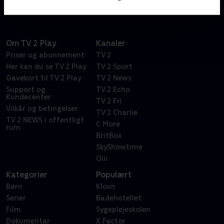
Om TV 2 Play
Kanaler
Priser og abonnement
TV 2
Her kan du se TV 2 Play
TV 2 Sport
Gavekort til TV 2 Play
TV 2 News
Support og
TV 2 Echo
Kundecenter
TV 2 Fri
Vilkår og betingelser
TV 2 Charlie
TV 2 NEWS i offentligt
C More
rum
BritBox
SkyShowtime
Oiii
Kategorier
Populært
Børn
Klovn
Serier
Badehotellet
Film
Sygeplejeskolen
Dokumentar
X Factor