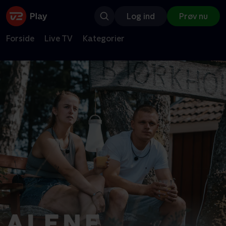
Log ind
Prøv nu
Forside
Live TV
Kategorier