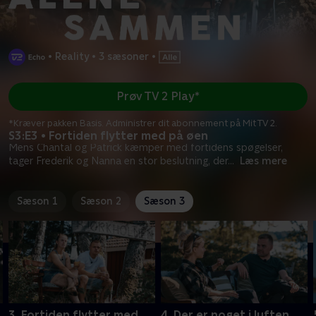
•
Reality
•
3 sæsoner
•
Prøv TV 2 Play*
*Kræver pakken Basis. Administrer dit abonnement på Mit TV 2.
S3:E3 • Fortiden flytter med på øen
Mens Chantal og Patrick kæmper med fortidens spøgelser,
tager Frederik og Nanna en stor beslutning, der
...
Læs mere
Sæson 1
Sæson 2
Sæson 3
3. Fortiden flytter med
4. Der er noget i luften