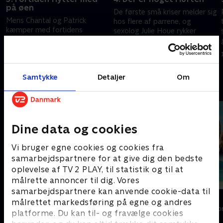
på øen
e
De første små kriser melder sig
Mens Chantal og Patrick
hos flere af parrene, og
kæmper med fortidens
sexolog Julie Houe rykker
spøgelser, tager Frederik og
straks ud for at hjælpe både
Nanna en stor beslutning, der
Chantal og Patrick og Christina
10. januar 2023 • 28 min
bringer dem tættere på
og Mathias
3. januar 2023 • 27 min
hinanden.
Samtykke
Detaljer
Om
Andre så også
Dine data og cookies
Vi bruger egne cookies og cookies fra
samarbejdspartnere for at give dig den bedste
oplevelse af TV 2 PLAY, til statistik og til at
målrette annoncer til dig. Vores
samarbejdspartnere kan anvende cookie-data til
Landmand søger kærlighed
Ombord
målrettet markedsføring på egne og andres
Reality • 13 sæsoner
Reality • 1 sæso
platforme. Du kan til- og fravælge cookies