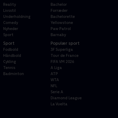
Reality
Bachelor
Livsstil
Forræder
Underholdning
Bachelorette
Comedy
Yellowstone
Nyheder
Paw Patrol
Sport
Barnaby
Sport
Populær sport
Fodbold
3F Superliga
Håndbold
Tour de France
Cykling
FIFA VM 2026
Tennis
A Liga
Badminton
ATP
WTA
NFL
Serie A
Diamond League
La Vuelta