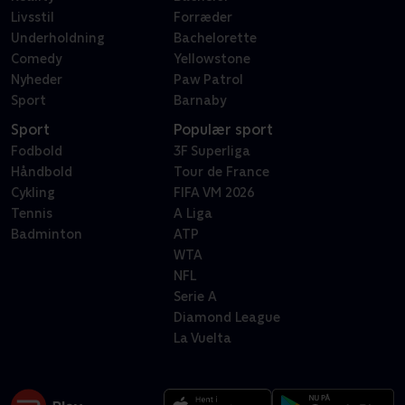
Livsstil
Forræder
Underholdning
Bachelorette
Comedy
Yellowstone
Nyheder
Paw Patrol
Sport
Barnaby
Sport
Populær sport
Fodbold
3F Superliga
Håndbold
Tour de France
Cykling
FIFA VM 2026
Tennis
A Liga
Badminton
ATP
WTA
NFL
Serie A
Diamond League
La Vuelta