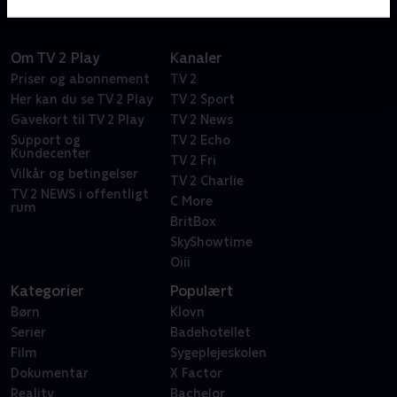
Om TV 2 Play
Kanaler
Priser og abonnement
TV 2
Her kan du se TV 2 Play
TV 2 Sport
Gavekort til TV 2 Play
TV 2 News
Support og
TV 2 Echo
Kundecenter
TV 2 Fri
Vilkår og betingelser
TV 2 Charlie
TV 2 NEWS i offentligt
C More
rum
BritBox
SkyShowtime
Oiii
Kategorier
Populært
Børn
Klovn
Serier
Badehotellet
Film
Sygeplejeskolen
Dokumentar
X Factor
Reality
Bachelor