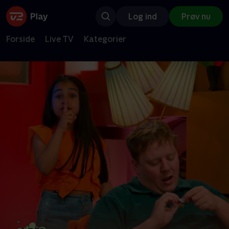
Log ind
Prøv nu
Forside
Live TV
Kategorier