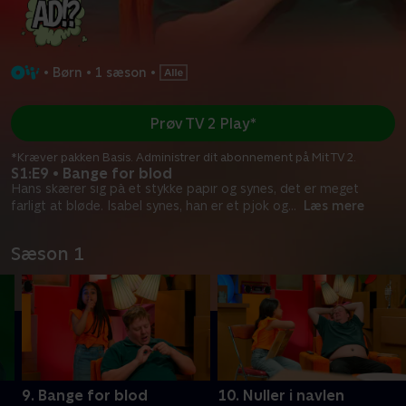
•
Børn
•
1 sæson
•
Prøv TV 2 Play*
*Kræver pakken Basis. Administrer dit abonnement på Mit TV 2.
S1:E9 • Bange for blod
Hans skærer sig på et stykke papir og synes, det er meget
farligt at bløde. Isabel synes, han er et pjok og
...
Læs mere
Sæson 1
9. Bange for blod
10. Nuller i navlen