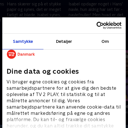
ans
Hans skærer sig på et stykke
Isabel opdager noget i Hans'
papir og synes, det er meget
navle, hun aldrig har set før -
farligt at bløde. Isabel synes,
navlefnuller! Men hvad er det,
r
han er et pjok og prøver at
og hvor kommer det fra?
pe
forklare ham, at blod er smart
Isabel sætter en stor
22. april 2023 • 10 min
22. april 2023 • 10 min
og vigtigt.
undersøgelse i gang.
Samtykke
Detaljer
Om
Andre så også
Dine data og cookies
Vi bruger egne cookies og cookies fra
samarbejdspartnere for at give dig den bedste
oplevelse af TV 2 PLAY, til statistik og til at
målrette annoncer til dig. Vores
Slikbyggerne
Mit nye være
samarbejdspartnere kan anvende cookie-data til
Børne-underholdning • 3 sæsoner
Børne-underhol
målrettet markedsføring på egne og andres
platforme. Du kan til- og fravælge cookies
herunder, og du kan altid trække dit samtykke