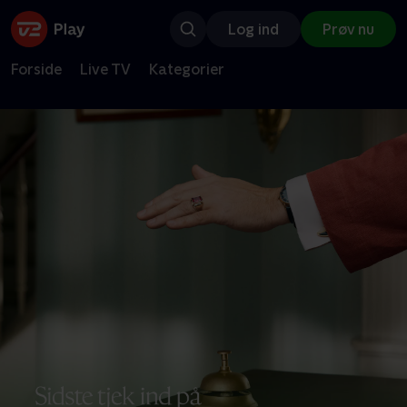
Log ind
Prøv nu
Forside
Live TV
Kategorier