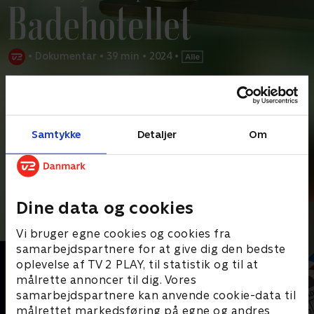
•
Dokumentar
•
39 min
•
2024
•
Prøv TV 2 Play*
*Kræver pakken Basis. Administrer dit abonnement på Mit TV 2.
Mød flere af seriens skuespillere og trofaste fans, der fortæller,
Samtykke
Detaljer
Om
hvad successerien gennem ni sæsoner har betydet
...
Læs mere
Andre så også
Dine data og cookies
Vi bruger egne cookies og cookies fra
samarbejdspartnere for at give dig den bedste
oplevelse af TV 2 PLAY, til statistik og til at
målrette annoncer til dig. Vores
samarbejdspartnere kan anvende cookie-data til
målrettet markedsføring på egne og andres