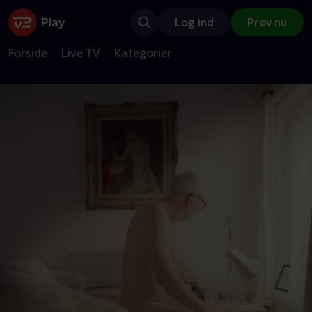
Log ind
Prøv nu
Forside
Live TV
Kategorier