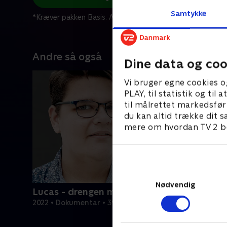
Samtykke
*Kræver pakken Basis. Administrer dit abonnement på Mit
Andre så også
Dine data og coo
Vi bruger egne cookies o
PLAY, til statistik og ti
til målrettet markedsfør
du kan altid trække dit s
mere om hvordan TV 2 be
Nødvendig
Lucas - drengen med den evige sult
2022 • Dokumentar • 39 min