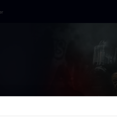
er
ten. En af dem
 og
...
Læs mere