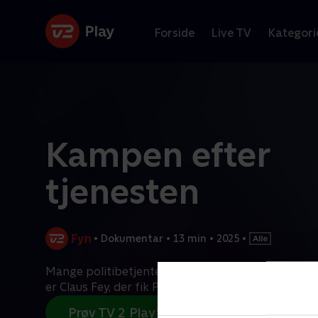
Forside
Live TV
Kategori
Kampen efter
tjenesten
•
Dokumentar
•
13 min
•
2025
•
Mange politibetjente har sat livet på spil i tjenes
er Claus Fey, der fik PTSD efter 19 år som betjent
Prøv TV 2 Play*