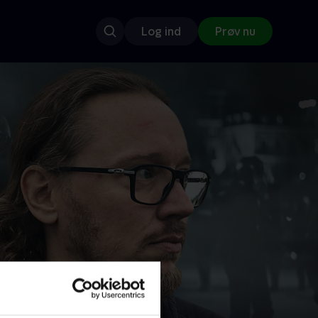
Log ind
Prøv nu