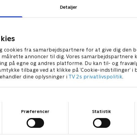
Detaljer
 TV 2.
kies
g cookies fra samarbejdspartnere for at give dig den b
l at målrette annoncer til dig. Vores samarbejdspartner
ing på egne og andres platforme. Du kan til- og fravæl
amtykke tilbage ved at klikke på ’Cookie-indstillinger’ i
handler dine oplysninger i
TV 2s privatlivspolitik
.
Samtykkevalg
Præferencer
Statistik
Snedronningen
L
2019 • Dokumentar • 42 min
2