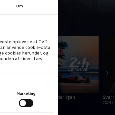
Om
edste oplevelse af TV 2
e kan anvende cookie-data
ge cookies herunder, og
 bunden af siden. Læs
Marketing
e Mans 2025 - Ferrari vinder igen
Sverr
025 • Dokumentar • 1 t. 37 min
2024 •