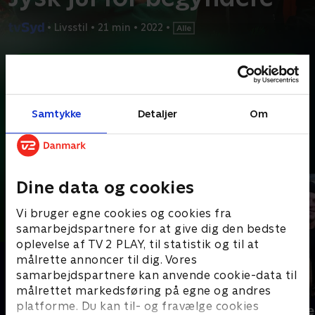
•
Livsstil
•
21 min
•
2022
•
Prøv TV 2 Play*
*Kræver pakken Basis. Administrer dit abonnement på Mit TV 2.
Komikeren Torben Chris tager sin ærkekøbenhavnske ven
Samtykke
Detaljer
Om
Thomas Hartmann med på rundtur og giver ham
...
Læs mere
Andre så også
Dine data og cookies
Vi bruger egne cookies og cookies fra
samarbejdspartnere for at give dig den bedste
oplevelse af TV 2 PLAY, til statistik og til at
målrette annoncer til dig. Vores
samarbejdspartnere kan anvende cookie-data til
målrettet markedsføring på egne og andres
platforme. Du kan til- og fravælge cookies
Julelys for millioner
Fantasifulde 