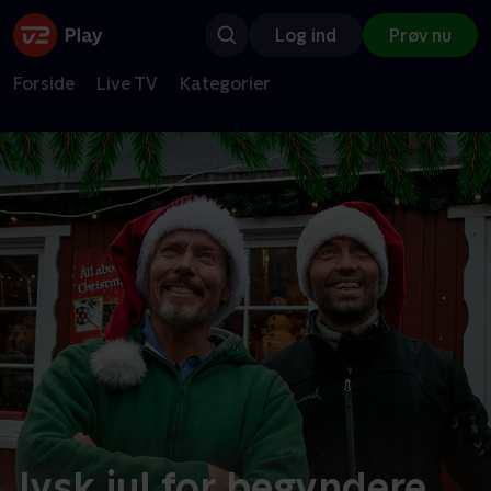
Log ind
Prøv nu
Forside
Live TV
Kategorier
Jysk jul for begyndere