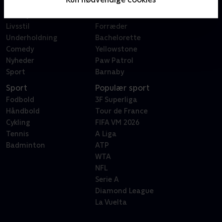
Dokumentar
X Factor
Reality
Bachelor
Livsstil
Forræder
Underholdning
Bachelorette
Comedy
Yellowstone
Nyheder
Paw Patrol
Sport
Barnaby
Sport
Populær sport
Fodbold
3F Superliga
Håndbold
Tour de France
Cykling
FIFA VM 2026
Tennis
A Liga
Badminton
ATP
WTA
NFL
Serie A
Diamond League
La Vuelta