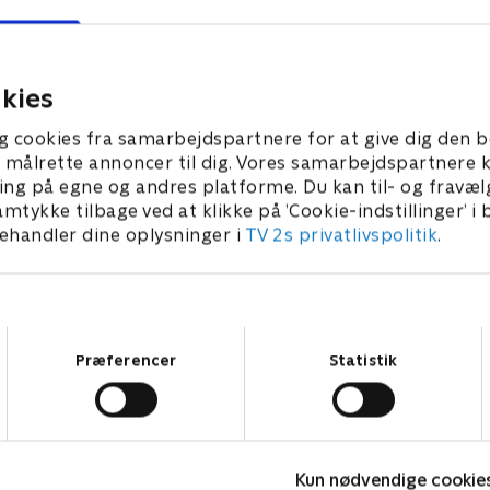
kies
g cookies fra samarbejdspartnere for at give dig den b
l at målrette annoncer til dig. Vores samarbejdspartner
ing på egne og andres platforme. Du kan til- og fravæl
amtykke tilbage ved at klikke på ’Cookie-indstillinger’ i
handler dine oplysninger i
TV 2s privatlivspolitik
.
Samtykkevalg
Jul på slottet - Warwick
F
Præferencer
Statistik
2020 • Livsstil • 46 min
L
Kategorier
Populært
S
Kun nødvendige cookie