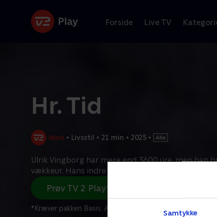
Forside
Live TV
Kategori
Hr. Tid
•
Livsstil
•
21 min
•
2025
•
Ulrik Vingborg har mere end 3600 ure, men han br
vækkeur. Hans indre ur får ham op, så han kan rod
Prøv TV 2 Play*
*Kræver pakken Basis. Administrer dit abonnement på Mit
Samtykke