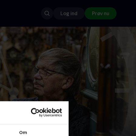
Log ind
Prøv nu
Om