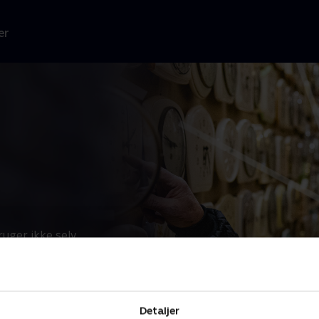
er
uger ikke selv
e,
...
Læs mere
 TV 2.
Detaljer