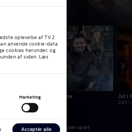
edste oplevelse af TV 2
e kan anvende cookie-data
ge cookies herunder, og
 bunden af siden. Læs
antasifulde rum - i is og sne
Jul i
Marketing
ivsstil • 3 sæsoner
2023 • 
port
Populær sport
s
Acceptér alle