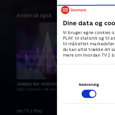
Andre så også
Dine data og coo
Vi bruger egne cookies o
PLAY, til statistik og ti
til målrettet markedsfør
du kan altid trække dit s
mere om hvordan TV 2 be
Julelys for millioner
Nødvendig
2022 • Livsstil • 46 min
Om TV 2 Play
Kanaler